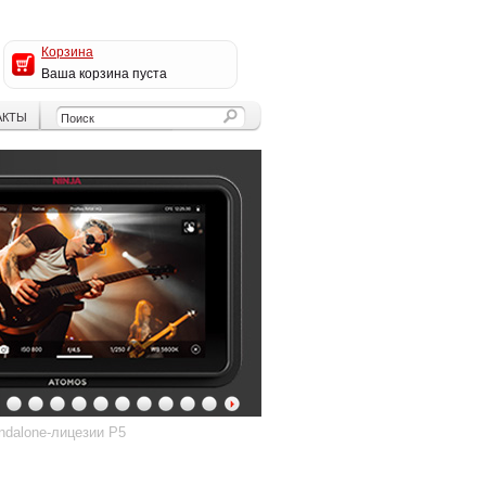
Корзина
Ваша корзина пуста
АКТЫ
4
5
6
7
8
9
10
11
12
13
ndalone-лицезии P5