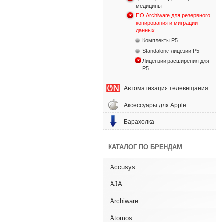
медицины
ПО Archiware для резервного
копирования и миграции
данных
Комплекты P5
Standalone-лицезии P5
Лицензии расширения для
P5
Автоматизация телевещания
Аксессуары для Apple
Барахолка
КАТАЛОГ ПО БРЕНДАМ
Accusys
AJA
Archiware
Atomos