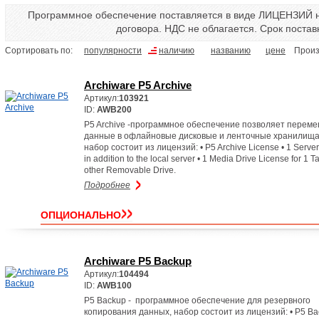
Программное обеспечение поставляется в виде ЛИЦЕНЗИЙ н
договора. НДС не облагается. Срок постав
Сортировать по:
популярности
наличию
названию
цене
Произ
Archiware P5 Archive
Артикул:
103921
ID:
AWB200
P5 Archive -программное обеспечение позволяет перем
данные в офлайновые дисковые и ленточные хранилища
набор состоит из лицензий: • P5 Archive License • 1 Server
in addition to the local server • 1 Media Drive License for 1 T
other Removable Drive.
Подробнее
ОПЦИОНАЛЬНО
Archiware P5 Backup
Артикул:
104494
ID:
AWB100
P5 Backup - программное обеспечение для резервного
копирования данных, набор состоит из лицензий: • P5 B