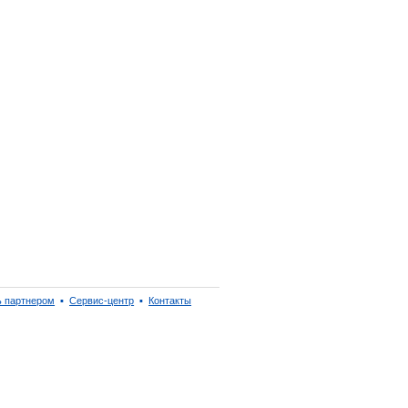
ь партнером
▪
Сервис-центр
▪
Контакты