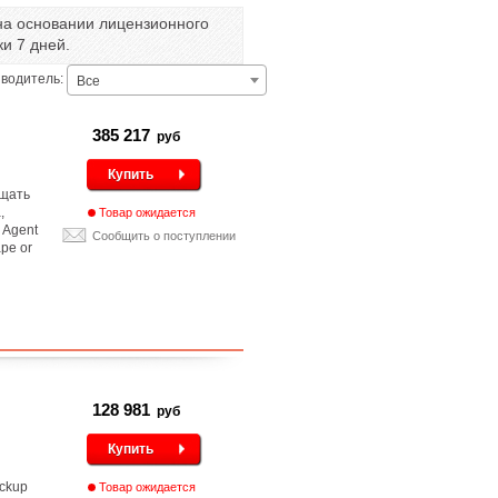
а основании лицензионного
ки 7 дней.
водитель:
Все
385 217
руб
Купить
ещать
,
Товар ожидается
 Agent
Сообщить о поступлении
ape or
128 981
руб
Купить
ackup
Товар ожидается