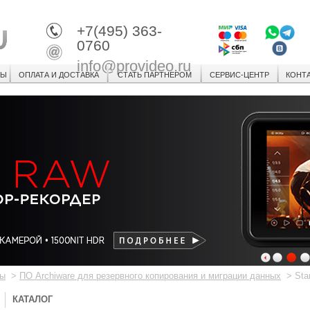
+7(495) 363-
0760
info@provideo.ru
СЫ
ОПЛАТА И ДОСТАВКА
СТАТЬ ПАРТНЕРОМ
СЕРВИС-ЦЕНТР
КОНТ
1
2
3
вы
>
ПО Archiware для резервного копирования и миграции данных
>
Sta
КАТАЛОГ