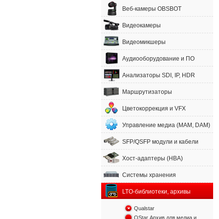
Веб-камеры OBSBOT
Видеокамеры
Видеомикшеры
Аудиооборудование и ПО
Анализаторы SDI, IP, HDR
Маршрутизаторы
Цветокоррекция и VFX
Управление медиа (MAM, DAM)
SFP/QSFP модули и кабели
Хост-адаптеры (HBA)
Системы хранения
LTO-библиотеки, архивы
Qualstar
QStar Архив для медиа и