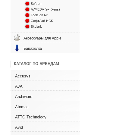
Softron
AVMEDA (ex. Xeus)
Tools on Air
СофтЛаб-НСК
Skylark
Аксессуары для Apple
Барахолка
КАТАЛОГ ПО БРЕНДАМ
Accusys
AJA
Archiware
Atomos
ATTO Technology
Avid