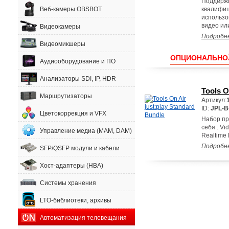
Поддержи
Веб-камеры OBSBOT
квалифиц
использо
видео или
Видеокамеры
Подробн
Видеомикшеры
ОПЦИОНАЛЬНО
Аудиооборудование и ПО
Анализаторы SDI, IP, HDR
Tools O
Маршрутизаторы
Артикул:
ID:
JPL-B
Цветокоррекция и VFX
Набор пр
себя : Vi
Управление медиа (MAM, DAM)
Realtime F
Подробн
SFP/QSFP модули и кабели
Хост-адаптеры (HBA)
Системы хранения
LTO-библиотеки, архивы
Автоматизация телевещания