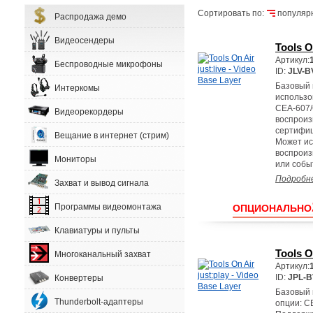
Сортировать по:
популяр
Распродажа демо
Видеосендеры
Tools O
Артикул:
Беспроводные микрофоны
ID:
JLV-B
Базовый п
Интеркомы
использо
CEA-607/
Видеорекордеры
воспроиз
сертифиц
Вещание в интернет (стрим)
Может ис
воспроиз
Мониторы
или собы
Подробн
Захват и вывод сигнала
Программы видеомонтажа
ОПЦИОНАЛЬНО
Клавиатуры и пульты
Tools O
Многоканальный захват
Артикул:
ID:
JPL-B
Конвертеры
Базовый 
Thunderbolt-адаптеры
опции: C