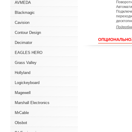
Поворотн
AVMEDA
Автомати
Подключе
Blackmagic
переходн
десктопн
Cavision
Подробн
Contour Design
ОПЦИОНАЛЬНО
Decimator
EAGLES HERO
Grass Valley
Hollyland
Logickeyboard
Magewell
Marshall Electronics
MrCable
Obsbot