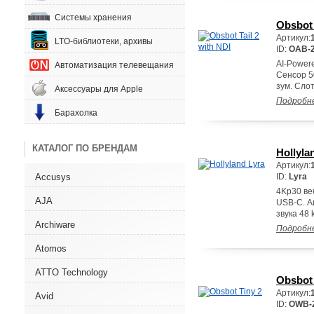
Системы хранения
Obsbot 
Артикул:
LTO-библиотеки, архивы
ID:
OAB-
AI-Power
Автоматизация телевещания
Сенсор 5
зум. Слот
Аксессуары для Apple
Подробн
Барахолка
КАТАЛОГ ПО БРЕНДАМ
Hollyla
Артикул:
Accusys
ID:
Lyra
4Kp30 ве
AJA
USB-C. А
звука 48 
Archiware
Подробн
Atomos
ATTO Technology
Obsbot 
Артикул:
Avid
ID:
OWB-