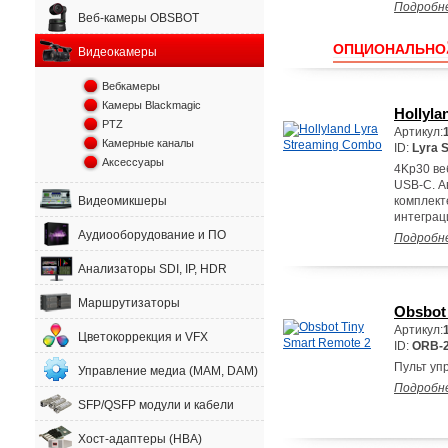
Подробн
Веб-камеры OBSBOT
ОПЦИОНАЛЬНО
Видеокамеры
Вебкамеры
Камеры Blackmagic
Hollyla
PTZ
Артикул:
Камерные каналы
ID:
Lyra 
Аксессуары
4Kp30 ве
USB-C. А
Видеомикшеры
комплект
интеграци
Аудиооборудование и ПО
Подробн
Анализаторы SDI, IP, HDR
Маршрутизаторы
Obsbot
Артикул:
Цветокоррекция и VFX
ID:
ORB-2
Пульт уп
Управление медиа (MAM, DAM)
Подробн
SFP/QSFP модули и кабели
Хост-адаптеры (HBA)