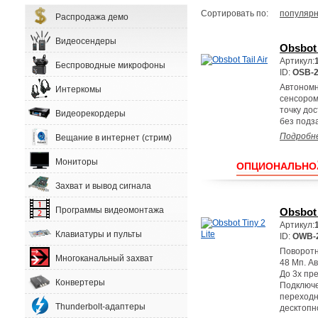
Сортировать по:
популярн
Распродажа демо
Видеосендеры
Obsbot 
Артикул:
Беспроводные микрофоны
ID:
OSB-
Автономн
Интеркомы
сенсором
точку до
Видеорекордеры
без подз
Подробн
Вещание в интернет (стрим)
Мониторы
ОПЦИОНАЛЬНО
Захват и вывод сигнала
Программы видеомонтажа
Obsbot 
Артикул:
Клавиатуры и пульты
ID:
OWB-
Поворотн
Многоканальный захват
48 Мп. А
До 3х пр
Конвертеры
Подключе
переходн
Thunderbolt-адаптеры
десктопн