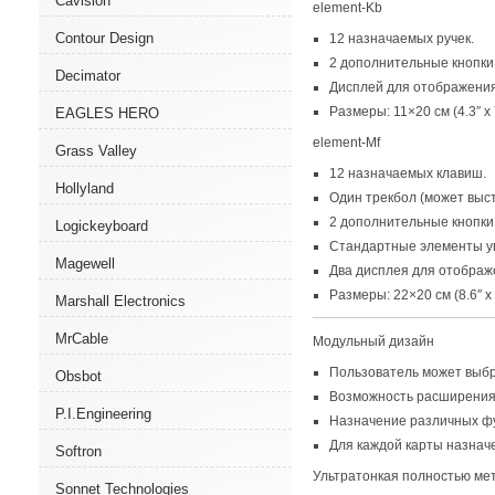
Cavision
element-Kb
Contour Design
12 назначаемых ручек.
2 дополнительные кнопки 
Decimator
Дисплей для отображения
Размеры: 11×20 см
(
4.3″ x 
EAGLES HERO
element-Mf
Grass Valley
12 назначаемых клавиш.
Hollyland
Один трекбол
(
может выст
2 дополнительные кнопки 
Logickeyboard
Стандартные элементы у
Magewell
Два дисплея для отображ
Размеры: 22×20 см
(
8.6″ x 
Marshall Electronics
MrCable
Модульный дизайн
Пользователь может выбр
Obsbot
Возможность расширения
P.I.Engineering
Назначение различных фу
Для каждой карты назнач
Softron
Ультратонкая полностью ме
Sonnet Technologies