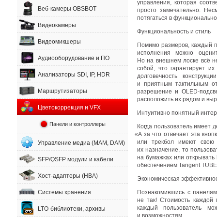
управления
,
которая соотв
Веб-камеры OBSBOT
просто замечательно. Не
потягаться в функциональн
Видеокамеры
Функциональность и стиль
Видеомикшеры
Помимо размеров
,
каждый п
исполнения можно оцени
Аудиооборудование и ПО
Но на внешнем лоске всё н
собой
,
что гарантирует их
Анализаторы SDI, IP, HDR
долговечность конструкц
и приятным тактильным от
Маршрутизаторы
разрешение
и OLED-подсве
расположить их рядом и выр
Цветокоррекция и VFX
Интуитивно понятный инте
Панели и контроллеры
Когда пользователь имеет 
«
А за что отвечает эта кноп
или трекбол имеют свою 
Управление медиа (MAM, DAM)
их назначение
,
то пользова
на бумажках или открывать
SFP/QSFP модули и кабели
обеспечением Tangent TUBE 
Хост-адаптеры (HBA)
Экономическая эффективно
Познакомившись с панелям
Системы хранения
не так! Стоимость каждой 
каждый пользователь мо
LTO-библиотеки, архивы
и возможностям.