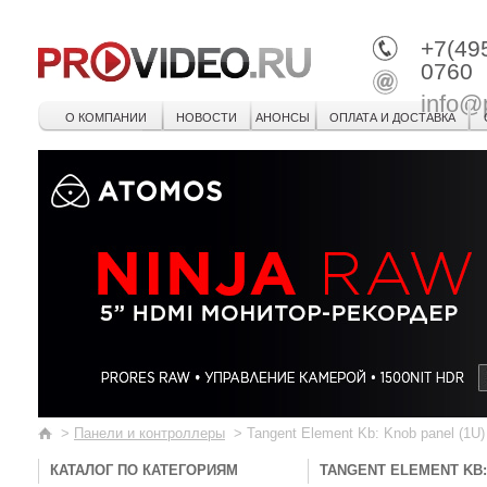
+7(49
0760
info@
О КОМПАНИИ
НОВОСТИ
АНОНСЫ
ОПЛАТА И ДОСТАВКА
>
Панели и контроллеры
>
Tangent Element Kb: Knob panel (1U)
КАТАЛОГ ПО КАТЕГОРИЯМ
TANGENT ELEMENT KB: