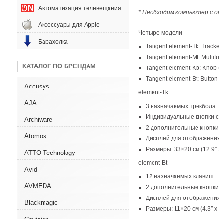
Автоматизация телевещания
* Необходим компьютер с 
Аксессуары для Apple
Четыре модели
Барахолка
Tangent element-Tk: Tracke
Tangent element-Mf: Multifu
КАТАЛОГ ПО БРЕНДАМ
Tangent element-Kb: Knob
Tangent element-Bt: Button
Accusys
element-Tk
AJA
3 назначаемых трекбола.
Индивидуальные кнопки с
Archiware
2 дополнительные кнопки 
Atomos
Дисплей для отображения
Размеры: 33×20 см
(
12.9″ 
ATTO Technology
element-Bt
Avid
12 назначаемых клавиш.
AVMEDA
2 дополнительные кнопки 
Дисплей для отображения
Blackmagic
Размеры: 11×20 см
(
4.3″ x 