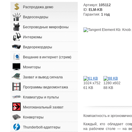
Артикул:
105112
Распродажа демо
ID:
ELM-KB
Гарантия:
1 год
Видеосендеры
Беспроводные микрофоны
Интеркомы
Видеорекордеры
Вещание в интернет (стрим)
Мониторы
Захват и вывод сигнала
1024 x752
1280 x602
Программы видеомонтажа
61 KB
88 KB
Клавиатуры и пульты
Многоканальный захват
Компактность и эргономично
Конвертеры
Каждый
,
кто обладает со
Thunderbolt-адаптеры
на рабочем столе — на ве