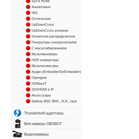
SDI в HDMI
Аналоговые
NDI
Оптические
UpDownCross
UpDownCross рэковые
Усилители-распределители
Генераторы синхросигналов
С масштабированием
Мультивьюверы
HDR конвертеры
Мультиплексоры
Аудио (Embedder/DeEmbedder)
Opengear
HDBaseT
SDI/HDMI в IP
Аксессуары
Кабель BNC-BNC, XLR, Jack
Thunderbolt-адаптеры
Веб-камеры OBSBOT
Видеокамеры