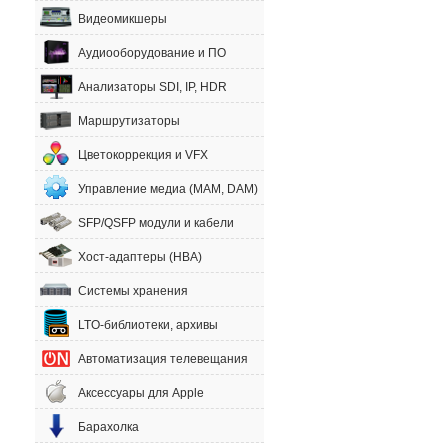
Видеомикшеры
Аудиооборудование и ПО
Анализаторы SDI, IP, HDR
Маршрутизаторы
Цветокоррекция и VFX
Управление медиа (MAM, DAM)
SFP/QSFP модули и кабели
Хост-адаптеры (HBA)
Системы хранения
LTO-библиотеки, архивы
Автоматизация телевещания
Аксессуары для Apple
Барахолка