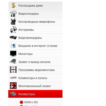
Распродажа демо
Видеосендеры
Беспроводные микрофоны
Интеркомы
Видеорекордеры
Вещание в интернет (стрим)
Мониторы
Захват и вывод сигнала
Программы видеомонтажа
Клавиатуры и пульты
Многоканальный захват
Конвертеры
HDMI в SDI