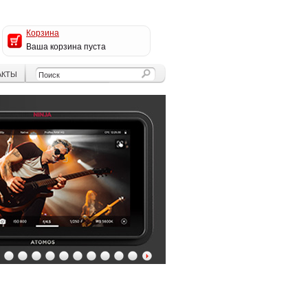
Корзина
Ваша корзина пуста
АКТЫ
4
5
6
7
8
9
10
11
12
13