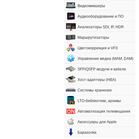
Видеомикшеры
Аудиооборудование и ПО
Анализаторы SDI, IP, HDR
Маршрутизаторы
Цветокоррекция и VFX
Управление медиа (MAM, DAM)
SFP/QSFP модули и кабели
Хост-адаптеры (HBA)
Системы хранения
LTO-библиотеки, архивы
Автоматизация телевещания
Аксессуары для Apple
Барахолка