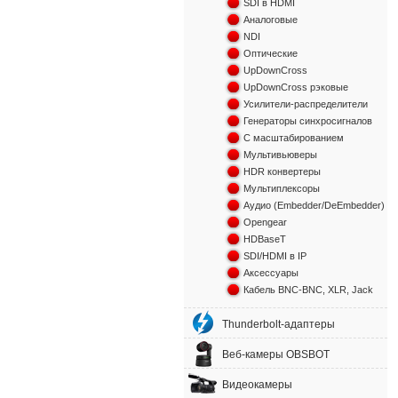
SDI в HDMI
Аналоговые
NDI
Оптические
UpDownCross
UpDownCross рэковые
Усилители-распределители
Генераторы синхросигналов
С масштабированием
Мультивьюверы
HDR конвертеры
Мультиплексоры
Аудио (Embedder/DeEmbedder)
Opengear
HDBaseT
SDI/HDMI в IP
Аксессуары
Кабель BNC-BNC, XLR, Jack
Thunderbolt-адаптеры
Веб-камеры OBSBOT
Видеокамеры