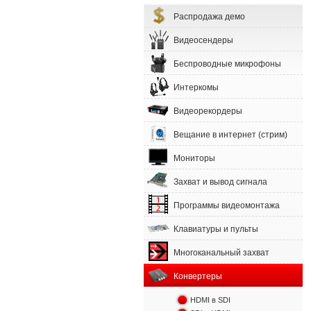
Распродажа демо
Видеосендеры
Беспроводные микрофоны
Интеркомы
Видеорекордеры
Вещание в интернет (стрим)
Мониторы
Захват и вывод сигнала
Программы видеомонтажа
Клавиатуры и пульты
Многоканальный захват
Конвертеры
HDMI в SDI