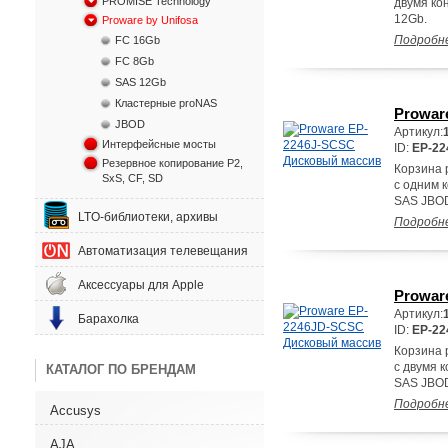
PROMISE Technology
двумя ко
12Gb.
Proware by Unifosa
Подробн
FC 16Gb
FC 8Gb
SAS 12Gb
Кластерные proNAS
Prowar
JBOD
Артикул:
Интерфейсные мосты
ID:
EP-22
Резервное копирование P2,
Корзина 
SxS, CF, SD
с одним 
SAS JBOD
LTO-библиотеки, архивы
Подробн
Автоматизация телевещания
Аксессуары для Apple
Prowar
Артикул:
Барахолка
ID:
EP-2
Корзина 
с двумя 
КАТАЛОГ ПО БРЕНДАМ
SAS JBOD
Подробн
Accusys
AJA