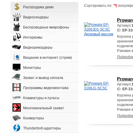
Сортировать по:
популяр
Распродажа демо
Видеосендеры
Prowar
Артикул:
Беспроводные микрофоны
ID:
EP-3
Корзина р
Интеркомы
хранения
подключе
Видеорекордеры
Рэковая 
Подробн
Вещание в интернет (стрим)
Мониторы
Захват и вывод сигнала
Prowar
Артикул:
Программы видеомонтажа
ID:
EP-31
Корзина р
Клавиатуры и пульты
хранения
подключе
Многоканальный захват
Рэковая 
Подробн
Конвертеры
Thunderbolt-адаптеры