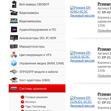
Prowar
Веб-камеры OBSBOT
Артикул:
ID:
EP-42
Видеокамеры
Корзина 
Видеомикшеры
одним ко
12Gb.
Аудиооборудование и ПО
Подробн
Анализаторы SDI, IP, HDR
Маршрутизаторы
Prowar
Артикул:
Цветокоррекция и VFX
ID:
EP-21
Корзина 
Управление медиа (MAM, DAM)
одним ко
12Gb.
SFP/QSFP модули и кабели
Подробн
Хост-адаптеры (HBA)
Системы хранения
Prowar
Готовые решения
Артикул:
Accusys
ID:
EP-2
Tiger Technology
Корзина 