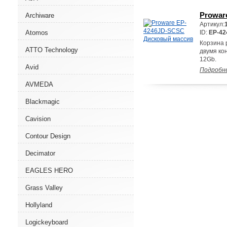
Prowar
Archiware
Артикул:
Atomos
ID:
EP-4
Корзина 
ATTO Technology
двумя ко
12Gb.
Avid
Подробн
AVMEDA
Blackmagic
Cavision
Contour Design
Decimator
EAGLES HERO
Grass Valley
Hollyland
Logickeyboard