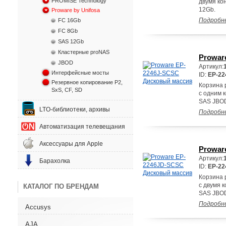
PROMISE Technology
двумя ко
12Gb.
Proware by Unifosa
Подробн
FC 16Gb
FC 8Gb
SAS 12Gb
Кластерные proNAS
Prowar
JBOD
Артикул:
Интерфейсные мосты
ID:
EP-22
Резервное копирование P2,
Корзина 
SxS, CF, SD
с одним 
SAS JBOD
LTO-библиотеки, архивы
Подробн
Автоматизация телевещания
Аксессуары для Apple
Prowar
Артикул:
Барахолка
ID:
EP-2
Корзина 
с двумя 
КАТАЛОГ ПО БРЕНДАМ
SAS JBOD
Подробн
Accusys
AJA