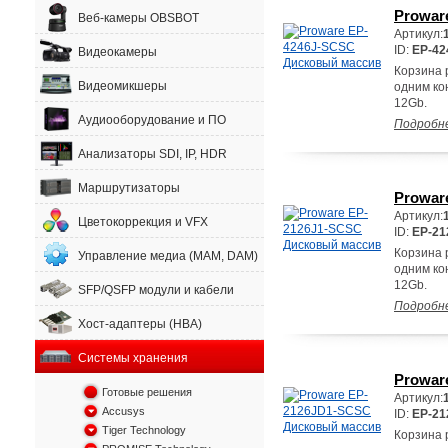
Prowar
Веб-камеры OBSBOT
Артикул:
ID:
EP-42
Видеокамеры
Корзина 
Видеомикшеры
одним ко
12Gb.
Аудиооборудование и ПО
Подробн
Анализаторы SDI, IP, HDR
Маршрутизаторы
Prowar
Артикул:
Цветокоррекция и VFX
ID:
EP-21
Корзина 
Управление медиа (MAM, DAM)
одним ко
12Gb.
SFP/QSFP модули и кабели
Подробн
Хост-адаптеры (HBA)
Системы хранения
Prowar
Готовые решения
Артикул:
Accusys
ID:
EP-2
Tiger Technology
Корзина 