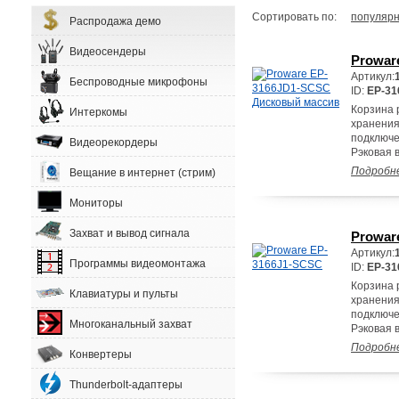
Сортировать по:
популярн
Распродажа демо
Видеосендеры
Prowar
Артикул:
Беспроводные микрофоны
ID:
EP-3
Корзина р
Интеркомы
хранения
подключе
Видеорекордеры
Рэковая 
Подробн
Вещание в интернет (стрим)
Мониторы
Захват и вывод сигнала
Prowar
Артикул:
Программы видеомонтажа
ID:
EP-31
Корзина р
Клавиатуры и пульты
хранения
подключе
Многоканальный захват
Рэковая 
Подробн
Конвертеры
Thunderbolt-адаптеры