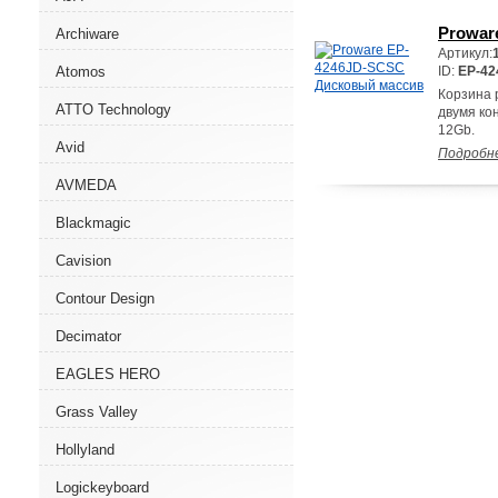
Prowar
Archiware
Артикул:
Atomos
ID:
EP-4
Корзина 
ATTO Technology
двумя ко
12Gb.
Avid
Подробн
AVMEDA
Blackmagic
Cavision
Contour Design
Decimator
EAGLES HERO
Grass Valley
Hollyland
Logickeyboard