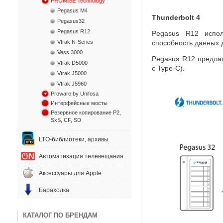
PROMISE Technology
Pegasus M4
Thunderbolt 4
Pegasus32
Pegasus R12
Pegasus R12 испол
Vtrak N-Series
способность данных 
Vess 3000
Pegasus R12 предлаг
Vtrak D5000
с Type-C).
Vtrak J5000
Vtrak J5960
Proware by Unifosa
Интерфейсные мосты
Резервное копирование P2,
SxS, CF, SD
LTO-библиотеки, архивы
Автоматизация телевещания
Аксессуары для Apple
Барахолка
КАТАЛОГ ПО БРЕНДАМ