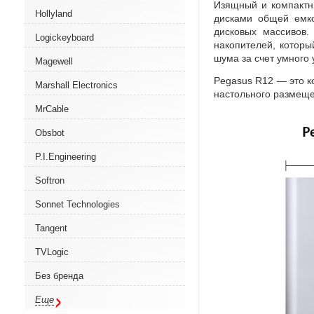
Изящный и компактн
Hollyland
дисками общей емк
дисковых массивов
Logickeyboard
накопителей
,
которы
шума за счет умного
Magewell
Pegasus R12 — это к
Marshall Electronics
настольного размещ
MrCable
Obsbot
P.I.Engineering
Softron
Sonnet Technologies
Tangent
TVLogic
Без бренда
Еще