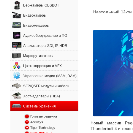
Веб-камеры OBSBOT
Настольный 12-ти
Видеокамеры
Видеомикшеры
Аудиооборудование и ПО
Анализаторы SDI, IP, HDR
Маршрутизаторы
Цветокоррекция и VFX
Управление медиа (MAM, DAM)
SFP/QSFP модули и кабели
Хост-адаптеры (HBA)
Системы хранения
Готовые решения
Accusys
Новый массив Peg
Tiger Technology
Thunderbolt 4 и техн