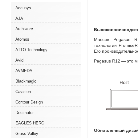
Accusys
AJA
Archiware
Высокопроизводи
Массив Pegasus R1
Atomos
технологии PromiseR
ATTO Technology
Его производительно
Avid
Pegasus R12 — это м
AVMEDA
Blackmagic
Cavision
Contour Design
Decimator
EAGLES HERO
Обновленный диза
Grass Valley