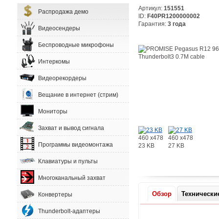
Артикул:
151551
Распродажа демо
ID:
F40PR1200000002
Гарантия:
3 года
Видеосендеры
Беспроводные микрофоны
Интеркомы
Видеорекордеры
Вещание в интернет (стрим)
Мониторы
Захват и вывод сигнала
460 x478
460 x478
Программы видеомонтажа
23 KB
27 KB
Клавиатуры и пульты
Многоканальный захват
Обзор
Технически
Конвертеры
Thunderbolt-адаптеры