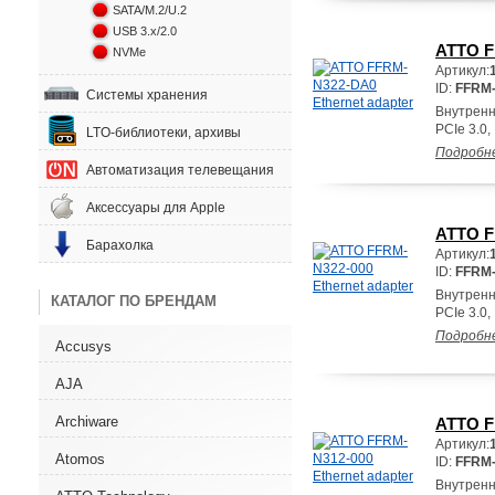
SATA/M.2/U.2
USB 3.x/2.0
ATTO F
NVMe
Артикул:
ID:
FFRM
Системы хранения
Внутренн
PCIe 3.0,
LTO-библиотеки, архивы
Подробн
Автоматизация телевещания
Аксессуары для Apple
ATTO F
Барахолка
Артикул:
ID:
FFRM-
Внутренн
КАТАЛОГ ПО БРЕНДАМ
PCIe 3.0,
Подробн
Accusys
AJA
Archiware
ATTO F
Артикул:
Atomos
ID:
FFRM-
Внутренн