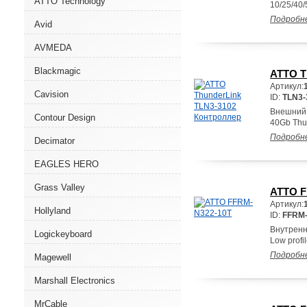
ATTO Technology
10/25/40/
Подробн
Avid
AVMEDA
Blackmagic
ATTO T
Артикул:
Cavision
ID:
TLN3-
Внешний 
Contour Design
40Gb Thun
Подробн
Decimator
EAGLES HERO
Grass Valley
ATTO F
Артикул:
Hollyland
ID:
FFRM-
Внутренн
Logickeyboard
Low profi
Подробн
Magewell
Marshall Electronics
MrCable