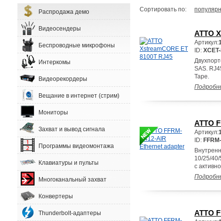
Сортировать по:
популярн
Распродажа демо
Видеосендеры
ATTO X
Артикул:
Беспроводные микрофоны
ID:
XCET-
Двухпорто
Интеркомы
SAS. RJ4
Tape.
Видеорекордеры
Подробн
Вещание в интернет (стрим)
Мониторы
ATTO F
Захват и вывод сигнала
Артикул:
ID:
FFRM-
Программы видеомонтажа
Внутренн
10/25/40/
Клавиатуры и пульты
с активн
Подробн
Многоканальный захват
Конвертеры
ATTO F
Thunderbolt-адаптеры