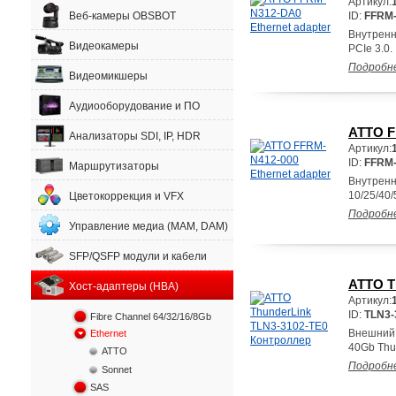
Артикул:
Веб-камеры OBSBOT
ID:
FFRM
Внутренн
Видеокамеры
PCIe 3.0.
Подробн
Видеомикшеры
Аудиооборудование и ПО
ATTO F
Анализаторы SDI, IP, HDR
Артикул:
ID:
FFRM-
Маршрутизаторы
Внутренн
10/25/40/
Цветокоррекция и VFX
Подробн
Управление медиа (MAM, DAM)
SFP/QSFP модули и кабели
ATTO T
Хост-адаптеры (HBA)
Артикул:
ID:
TLN3-
Fibre Channel 64/32/16/8Gb
Внешний 
Ethernet
40Gb Thun
ATTO
Подробн
Sonnet
SAS