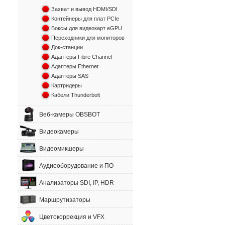
Захват и вывод HDMI/SDI
Контейнеры для плат PCIe
Боксы для видеокарт eGPU
Переходники для мониторов
Док-станции
Адаптеры Fibre Channel
Адаптеры Ethernet
Адаптеры SAS
Картридеры
Кабели Thunderbolt
Веб-камеры OBSBOT
Видеокамеры
Видеомикшеры
Аудиооборудование и ПО
Анализаторы SDI, IP, HDR
Маршрутизаторы
Цветокоррекция и VFX