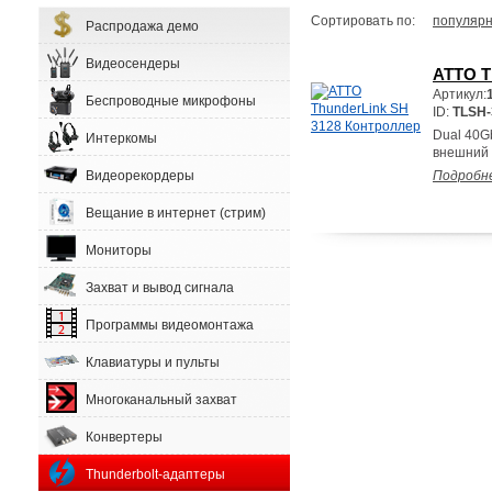
Сортировать по:
популярн
Распродажа демо
Видеосендеры
ATTO T
Артикул:
Беспроводные микрофоны
ID:
TLSH-
Dual 40Gb
Интеркомы
внешний 
Видеорекордеры
Подробн
Вещание в интернет (стрим)
Мониторы
Захват и вывод сигнала
Программы видеомонтажа
Клавиатуры и пульты
Многоканальный захват
Конвертеры
Thunderbolt-адаптеры