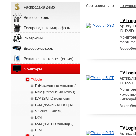
Сортировать по:
популярн
Распродажа демо
Видеосендеры
TVLogi
Артикул:
Беспроводные микрофоны
ID:
R-9D
Мониторн
Интеркомы
форм-фа
Видеорекордеры
Подробн
Вещание в интернет (стрим)
Мониторы
TVLogi
Артикул:
TVlogic
ID:
R-5T
F (Накамерные мониторы)
Мониторн
RKM (Рэковые мониторы)
яркостью
LVM (2K/HD мониторы)
интерфей
LUM (4K/UHD мониторы)
Подробн
S-Series (Панели)
LXM
SVM (4K/FHD мониторы)
TVLogi
LEM
Артикул: