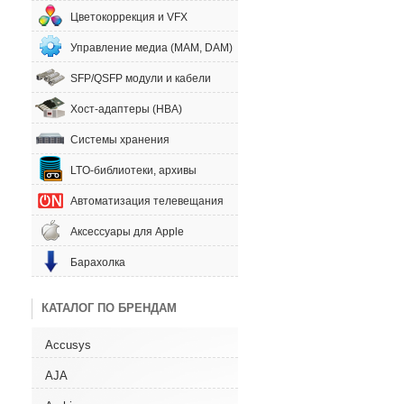
Цветокоррекция и VFX
Управление медиа (MAM, DAM)
SFP/QSFP модули и кабели
Хост-адаптеры (HBA)
Системы хранения
LTO-библиотеки, архивы
Автоматизация телевещания
Аксессуары для Apple
Барахолка
КАТАЛОГ ПО БРЕНДАМ
Accusys
AJA