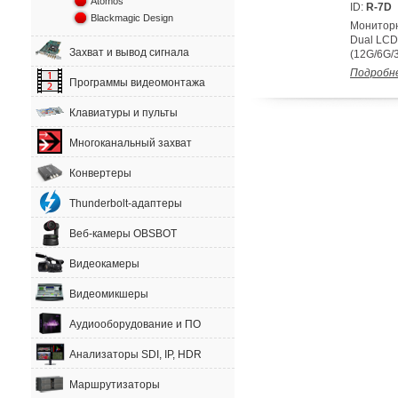
Atomos
ID:
R-7D
Blackmagic Design
Мониторн
Dual LCD
Захват и вывод сигнала
(12G/6G/
Подробн
Программы видеомонтажа
Клавиатуры и пульты
Многоканальный захват
Конвертеры
Thunderbolt-адаптеры
Веб-камеры OBSBOT
Видеокамеры
Видеомикшеры
Аудиооборудование и ПО
Анализаторы SDI, IP, HDR
Маршрутизаторы