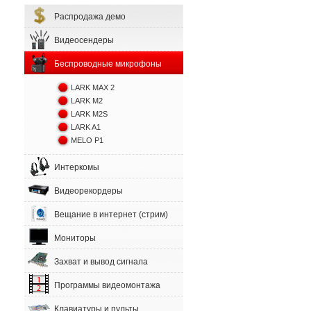
Распродажа демо
Видеосендеры
Беспроводные микрофоны
LARK MAX 2
LARK M2
LARK M2S
LARK A1
MELO P1
Интеркомы
Видеорекордеры
Вещание в интернет (стрим)
Мониторы
Захват и вывод сигнала
Программы видеомонтажа
Клавиатуры и пульты