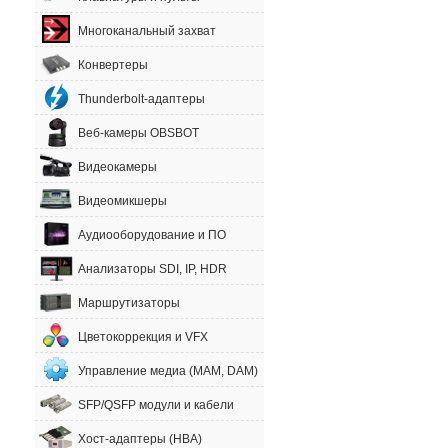
Многоканальный захват
Конвертеры
Thunderbolt-адаптеры
Веб-камеры OBSBOT
Видеокамеры
Видеомикшеры
Аудиооборудование и ПО
Анализаторы SDI, IP, HDR
Маршрутизаторы
Цветокоррекция и VFX
Управление медиа (MAM, DAM)
SFP/QSFP модули и кабели
Хост-адаптеры (HBA)