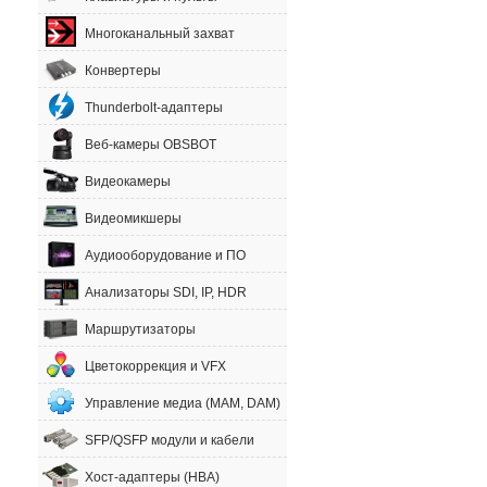
Многоканальный захват
Конвертеры
Thunderbolt-адаптеры
Веб-камеры OBSBOT
Видеокамеры
Видеомикшеры
Аудиооборудование и ПО
Анализаторы SDI, IP, HDR
Маршрутизаторы
Цветокоррекция и VFX
Управление медиа (MAM, DAM)
SFP/QSFP модули и кабели
Хост-адаптеры (HBA)