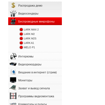
Распродажа демо
Видеосендеры
Беспроводные микрофоны
LARK MAX 2
LARK M2
LARK M2S
LARK A1
MELO P1
Интеркомы
Видеорекордеры
Вещание в интернет (стрим)
Мониторы
Захват и вывод сигнала
Программы видеомонтажа
Клавиатуры и пульты