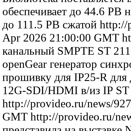
обеспечивает до 44.6 PB 
до 111.5 PB сжатой
http:/
Apr 2026 21:00:00 GMT
h
канальный SMPTE ST 2110 
openGear генератор синх
прошивку для IP25-R для
12G-SDI/HDMI в/из IP ST
http://provideo.ru/news/92
GMT
http://provideo.ru/ne
представила на выставке