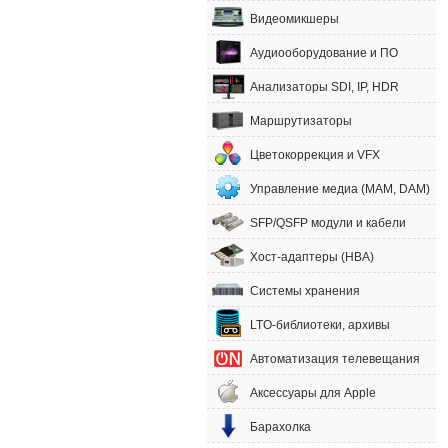
Видеомикшеры
Аудиооборудование и ПО
Анализаторы SDI, IP, HDR
Маршрутизаторы
Цветокоррекция и VFX
Управление медиа (MAM, DAM)
SFP/QSFP модули и кабели
Хост-адаптеры (HBA)
Системы хранения
LTO-библиотеки, архивы
Автоматизация телевещания
Аксессуары для Apple
Барахолка