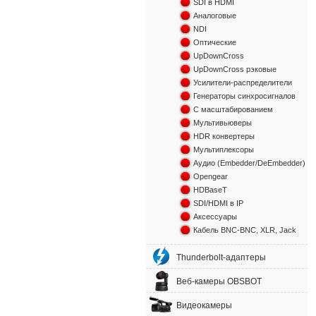
SDI в HDMI
Аналоговые
NDI
Оптические
UpDownCross
UpDownCross рэковые
Усилители-распределители
Генераторы синхросигналов
С масштабированием
Мультивьюверы
HDR конвертеры
Мультиплексоры
Аудио (Embedder/DeEmbedder)
Opengear
HDBaseT
SDI/HDMI в IP
Аксессуары
Кабель BNC-BNC, XLR, Jack
Thunderbolt-адаптеры
Веб-камеры OBSBOT
Видеокамеры