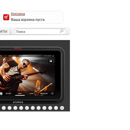
Корзина
Ваша корзина пуста
АКТЫ
4
5
6
7
8
9
10
11
12
13