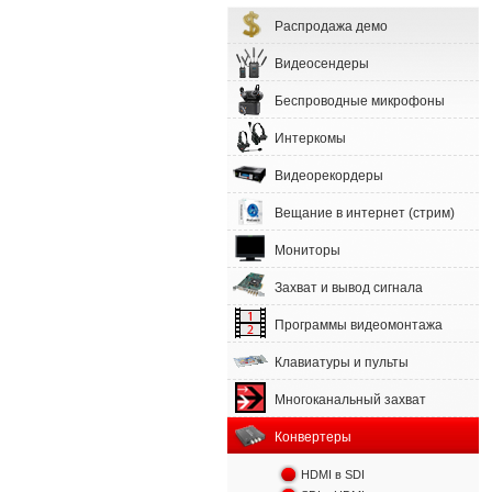
Распродажа демо
Видеосендеры
Беспроводные микрофоны
Интеркомы
Видеорекордеры
Вещание в интернет (стрим)
Мониторы
Захват и вывод сигнала
Программы видеомонтажа
Клавиатуры и пульты
Многоканальный захват
Конвертеры
HDMI в SDI