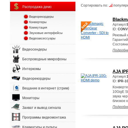
Сортировать по:
популяр
Распродажа демо
Видеорекордеры
Blackma
Конвертеры
Артикул:
Коммутация
ID:
CONV
Звуковые интерфейсы
Рековый 
Видеоаксессуары
Гарантий
Состояни
Видеосендеры
Подробн
Беспроводные микрофоны
Интеркомы
AJA IP
Артикул:
Видеорекордеры
ID:
IPR-1
Конверте
Вещание в интернет (стрим)
10GigE S
звука че
Мониторы
близкое к
Подробн
Захват и вывод сигнала
Программы видеомонтажа
Клавиатуры и пульты
AJA R