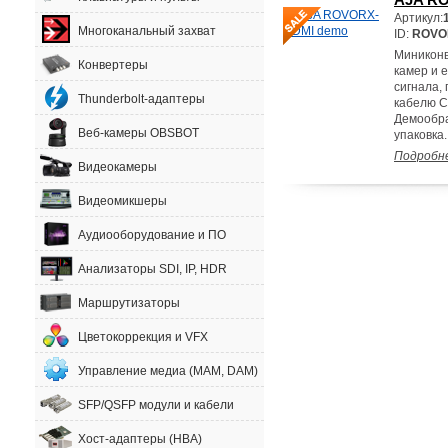
Артикул:
Многоканальный захват
ID:
ROVO
Миниконв
Конвертеры
камер и 
сигнала,
Thunderbolt-адаптеры
кабелю C
Демообра
Веб-камеры OBSBOT
упаковка.
Подробн
Видеокамеры
Видеомикшеры
Аудиооборудование и ПО
Анализаторы SDI, IP, HDR
Маршрутизаторы
Цветокоррекция и VFX
Управление медиа (MAM, DAM)
SFP/QSFP модули и кабели
Хост-адаптеры (HBA)