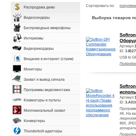
Сортировать по:
популярн
Распродажа демо
Выборка товаров по 
Видеосендеры
Беспроводные микрофоны
Softro
Интеркомы
Обору
Артикул:
Видеорекордеры
ID:
3.IB27
USB to GP
Вещание в интернет (стрим)
Подробн
Мониторы
Захват и вывод сигнала
Softron
Программы видеомонтажа
исполь
Артикул:
Клавиатуры и пульты
ID:
3.A01
Программ
Многоканальный захват
4K. На к
лицензии
Конвертеры
IMX, JP
аппаратн
Thunderbolt-адаптеры
Подробн