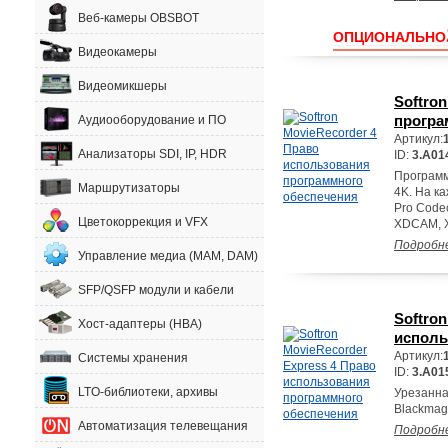
Веб-камеры OBSBOT
ОПЦИОНАЛЬНО
Видеокамеры
Видеомикшеры
Softro
програ
Аудиооборудование и ПО
Артикул:
Анализаторы SDI, IP, HDR
ID:
3.A01
Программ
Маршрутизаторы
4K. На к
Pro Code
Цветокоррекция и VFX
XDCAM, 
Подробн
Управление медиа (MAM, DAM)
SFP/QSFP модули и кабели
Softro
Хост-адаптеры (HBA)
исполь
Артикул:
Системы хранения
ID:
3.A01
LTO-библиотеки, архивы
Урезанна
Blackmagi
Автоматизация телевещания
Подробн