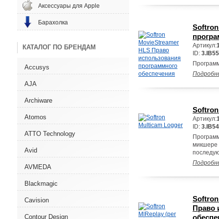
Аксессуары для Apple
Барахолка
Softro
програ
Артикул:
КАТАЛОГ ПО БРЕНДАМ
ID:
3.IB55
Программ
Accusys
Подробн
AJA
Archiware
Softron
Atomos
Артикул:
ID:
3.IB54
ATTO Technology
Программ
микшере 
Avid
последую
Подробн
AVMEDA
Blackmagic
Softron
Cavision
Право 
Contour Design
обеспе