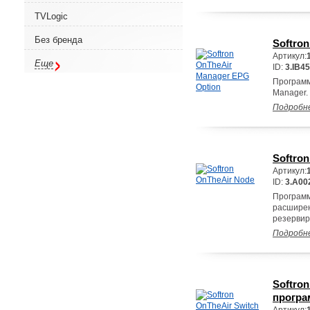
TVLogic
Без бренда
Softro
Артикул:
Еще
ID:
3.IB4
Программ
Manager.
Подробн
Softro
Артикул:
ID:
3.A00
Программ
расширен
резервир
Подробн
Softro
програ