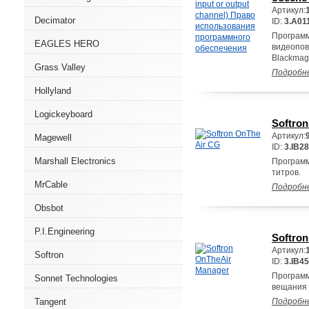
Артикул:
Decimator
ID:
3.A01
Программ
EAGLES HERO
видеопов
Blackmagi
Grass Valley
Подробн
Hollyland
Logickeyboard
Softro
Артикул:
Magewell
ID:
3.IB28
Marshall Electronics
Программ
титров.
MrCable
Подробн
Obsbot
P.I.Engineering
Softro
Артикул:
Softron
ID:
3.IB45
Программ
Sonnet Technologies
вещания 
Tangent
Подробн