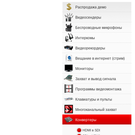
Распродажа демо
Видеосендеры
Беспроводные микрофоны
Интеркомы
Видеорекордеры
Вещание в интернет (стрим)
Мониторы
Захват и вывод сигнала
Программы видеомонтажа
Клавиатуры и пульты
Многоканальный захват
Конвертеры
HDMI в SDI