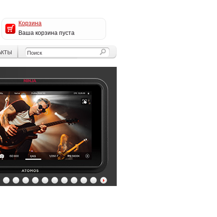
Корзина
Ваша корзина пуста
АКТЫ
4
5
6
7
8
9
10
11
12
13