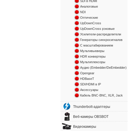
SDI в HDMI
Аналоговые
NDI
Оптические
UpDownCross
UpDownCross рэковые
Усилители-распределители
Генераторы синхросигналов
С масштабированием
Мультивьюверы
HDR конвертеры
Мультиплексоры
Аудио (Embedder/DeEmbedder)
Opengear
HDBaseT
SDI/HDMI в IP
Аксессуары
Кабель BNC-BNC, XLR, Jack
Thunderbolt-адаптеры
Веб-камеры OBSBOT
Видеокамеры