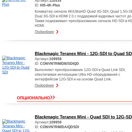
Артикул:
110535
ID:
Hi5-4K-Plus
Конвертер сигнала 4K/UltraHD Quad 3G-SDI, Quad 1.5G-SD
Dual 3G-SDI в HDMI 2.0 с поддержкой кадровых частот до
Также подерживает преобразование сигнала HD-SDI в H
HDMI.
Подробнее
Blackmagic Teranex Mini - 12G-SDI to Quad SD
Артикул:
109958
ID:
CONVNTRM/DB/SDIQD
Выполняет преобразование 12G-SDI в Quad Link SDI,
обеспечивая интеграцию Ultra HD-оборудования с
интерфейсом 12G-SDI и на основе Quad Link.
Подробнее
ОПЦИОНАЛЬНО
Blackmagic Teranex Mini - Quad SDI to 12G-SD
Артикул:
109959
ID:
CONVNTRM/DA/QDSDI