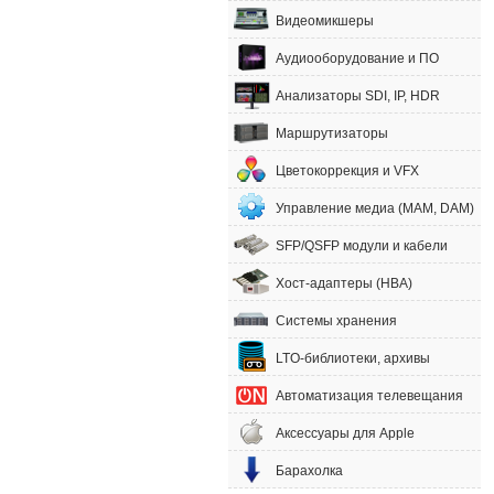
Видеомикшеры
Аудиооборудование и ПО
Анализаторы SDI, IP, HDR
Маршрутизаторы
Цветокоррекция и VFX
Управление медиа (MAM, DAM)
SFP/QSFP модули и кабели
Хост-адаптеры (HBA)
Системы хранения
LTO-библиотеки, архивы
Автоматизация телевещания
Аксессуары для Apple
Барахолка