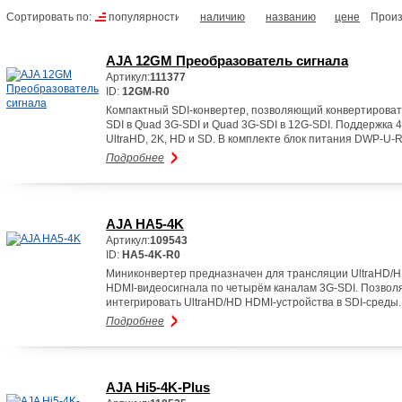
Сортировать по:
популярности
наличию
названию
цене
Произ
AJA 12GM Преобразователь сигнала
Артикул:
111377
ID:
12GM-R0
Компактный SDI-конвертер, позволяющий конвертироват
SDI в Quad 3G-SDI и Quad 3G-SDI в 12G-SDI. Поддержка 4
UltraHD, 2K, HD и SD. В комплекте блок питания DWP-U-R
Подробнее
AJA HA5-4K
Артикул:
109543
ID:
HA5-4K-R0
Миниконвертер предназначен для трансляции UltraHD/
HDMI-видеосигнала по четырём каналам 3G-SDI. Позвол
интегрировать UltraHD/HD HDMI-устройства в SDI-среды.
Подробнее
AJA Hi5-4K-Plus