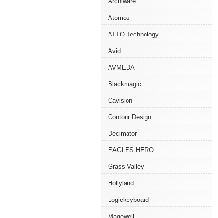
Archiware
Atomos
ATTO Technology
Avid
AVMEDA
Blackmagic
Cavision
Contour Design
Decimator
EAGLES HERO
Grass Valley
Hollyland
Logickeyboard
Magewell