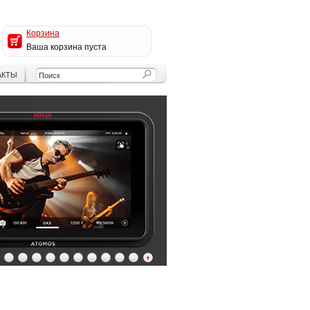
Корзина
Ваша корзина пуста
АКТЫ
4
5
6
7
8
9
10
11
12
13