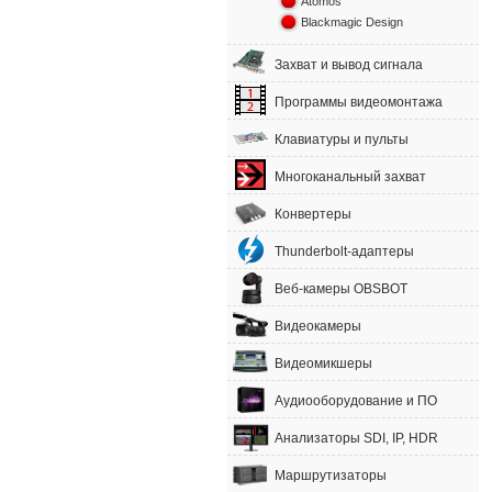
Atomos
Blackmagic Design
Захват и вывод сигнала
Программы видеомонтажа
Клавиатуры и пульты
Многоканальный захват
Конвертеры
Thunderbolt-адаптеры
Веб-камеры OBSBOT
Видеокамеры
Видеомикшеры
Аудиооборудование и ПО
Анализаторы SDI, IP, HDR
Маршрутизаторы