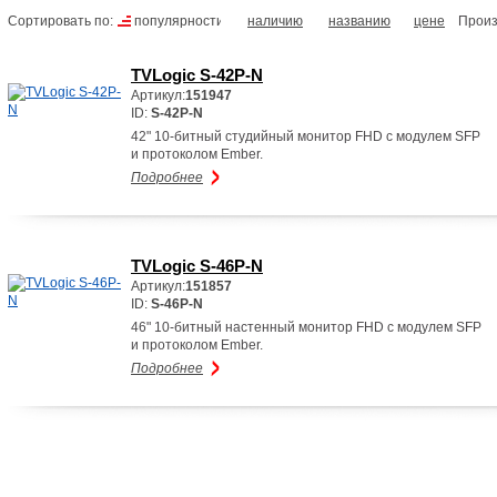
Сортировать по:
популярности
наличию
названию
цене
Произ
TVLogic S-42P-N
Артикул:
151947
ID:
S-42P-N
42" 10-битный студийный монитор FHD с модулем SFP
и протоколом Ember.
Подробнее
TVLogic S-46P-N
Артикул:
151857
ID:
S-46P-N
46" 10-битный настенный монитор FHD с модулем SFP
и протоколом Ember.
Подробнее