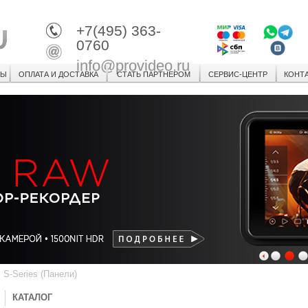
+7(495) 363-
0760
info@provideo.ru
СЫ
ОПЛАТА И ДОСТАВКА
СТАТЬ ПАРТНЕРОМ
СЕРВИС-ЦЕНТР
КОНТ
1
2
3
>
S-Series (Панели)
КАТАЛОГ