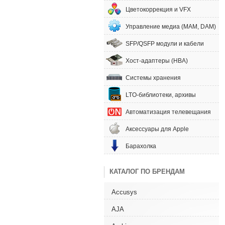
Цветокоррекция и VFX
Управление медиа (MAM, DAM)
SFP/QSFP модули и кабели
Хост-адаптеры (HBA)
Системы хранения
LTO-библиотеки, архивы
Автоматизация телевещания
Аксессуары для Apple
Барахолка
КАТАЛОГ ПО БРЕНДАМ
Accusys
AJA