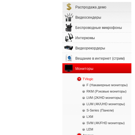
Распродажа демо
Видеосендеры
Беспроводные микрофоны
Интеркомы
Видеорекордеры
Вещание в интернет (стрим)
Мониторы
TVlogic
F (Накамерные мониторы)
RKM (Рэковые мониторы)
LVM (2K/HD мониторы)
LUM (4K/UHD мониторы)
S-Series (Панели)
LXM
SVM (4K/FHD мониторы)
LEM