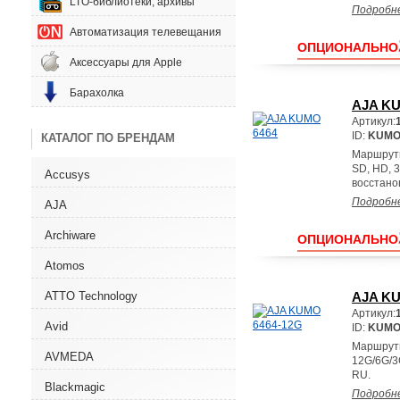
LTO-библиотеки, архивы
Подробн
Автоматизация телевещания
ОПЦИОНАЛЬНО
Аксессуары для Apple
Барахолка
AJA KU
Артикул:
ID:
KUMO
КАТАЛОГ ПО БРЕНДАМ
Маршрути
SD, HD, 
Accusys
восстано
Подробн
AJA
Archiware
ОПЦИОНАЛЬНО
Atomos
ATTO Technology
AJA KU
Артикул:
Avid
ID:
KUMO-
Маршрути
AVMEDA
12G/6G/3
RU.
Blackmagic
Подробн