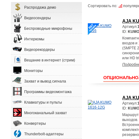
Сортировать по:
популяр
Распродажа демо
Видеосендеры
AJA KU
Артикул:
Беспроводные микрофоны
ID:
KUMO
Компактн
Интеркомы
входов и
(SMPTE 2
Видеорекордеры
синхрониз
или HD tr
Вещание в интернет (стрим)
Подробн
Мониторы
ОПЦИОНАЛЬНО
Захват и вывод сигнала
Программы видеомонтажа
AJA KU
Клавиатуры и пульты
Артикул:
ID:
KUMO
Многоканальный захват
Маршрути
выходов.
Конвертеры
Встроенн
комплект
Thunderbolt-адаптеры
резервно