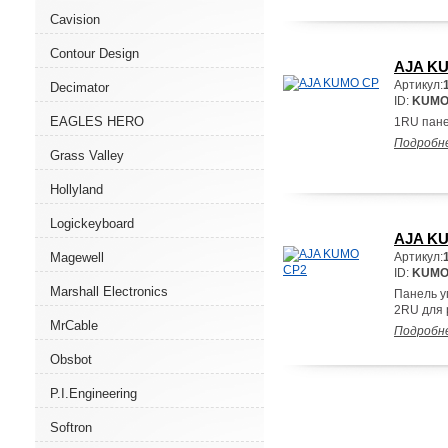
Cavision
Contour Design
AJA K
Артикул:
Decimator
ID:
KUMO
EAGLES HERO
1RU пане
Подробн
Grass Valley
Hollyland
Logickeyboard
AJA K
Magewell
Артикул:
ID:
KUMO
Marshall Electronics
Панель 
2RU для 
MrCable
Подробн
Obsbot
P.I.Engineering
Softron