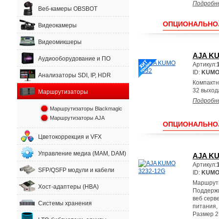
Подробн
Веб-камеры OBSBOT
ОПЦИОНАЛЬНО
Видеокамеры
Видеомикшеры
AJA KU
Аудиооборудование и ПО
Артикул:
ID:
KUMO
Анализаторы SDI, IP, HDR
Компактн
32 выход
Маршрутизаторы
Подробн
Маршрутизаторы Blackmagic
Маршрутизаторы AJA
ОПЦИОНАЛЬНО
Цветокоррекция и VFX
Управление медиа (MAM, DAM)
AJA KU
Артикул:
SFP/QSFP модули и кабели
ID:
KUMO
Маршрути
Хост-адаптеры (HBA)
Поддержи
веб серв
Системы хранения
питания,
Размер 2