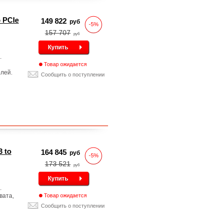
o PCIe
149 822
руб
-5%
157 707
руб
Купить
.
Товар ожидается
лей.
Сообщить о поступлении
3 to
164 845
руб
-5%
173 521
руб
Купить
.
вата,
Товар ожидается
Сообщить о поступлении