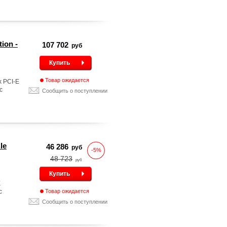
ion -
107 702
руб
Купить
Товар ожидается
 PCI-E
с
Сообщить о поступлении
Ie
46 286
руб
-5%
48 723
руб
Купить
E
с
Товар ожидается
Сообщить о поступлении