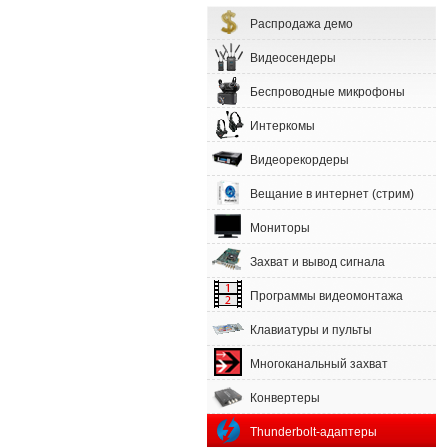
Распродажа демо
Видеосендеры
Беспроводные микрофоны
Интеркомы
Видеорекордеры
Вещание в интернет (стрим)
Мониторы
Захват и вывод сигнала
Программы видеомонтажа
Клавиатуры и пульты
Многоканальный захват
Конвертеры
Thunderbolt-адаптеры