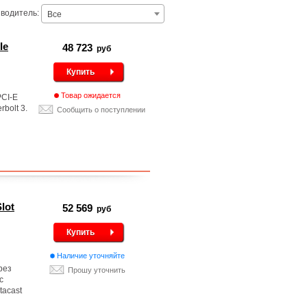
водитель:
Все
Ie
48 723
руб
Купить
Товар ожидается
PCI-E
bolt 3.
Сообщить о поступлении
lot
52 569
руб
Купить
Наличие уточняйте
рез
Прошу уточнить
c
tacast