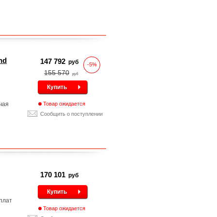
nd
147 792
руб
-5%
155 570
руб
Купить
чая
Товар ожидается
Сообщить о поступлении
170 101
руб
Купить
плат
Товар ожидается