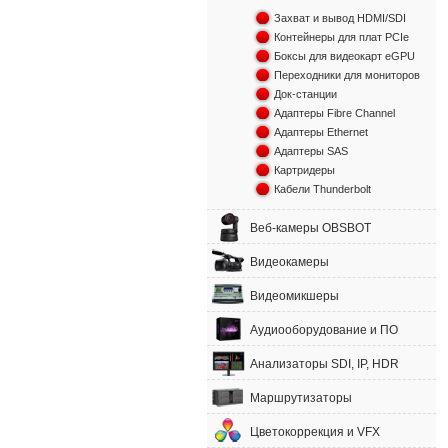
Захват и вывод HDMI/SDI
Контейнеры для плат PCIe
Боксы для видеокарт eGPU
Переходники для мониторов
Док-станции
Адаптеры Fibre Channel
Адаптеры Ethernet
Адаптеры SAS
Картридеры
Кабели Thunderbolt
Веб-камеры OBSBOT
Видеокамеры
Видеомикшеры
Аудиооборудование и ПО
Анализаторы SDI, IP, HDR
Маршрутизаторы
Цветокоррекция и VFX