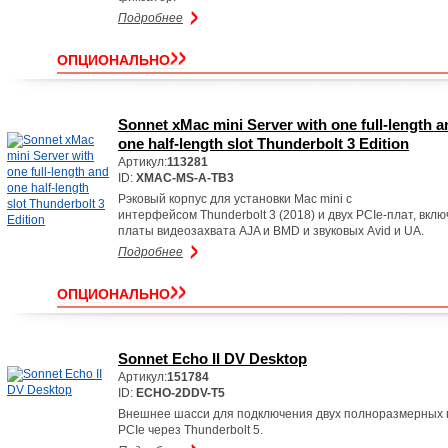
Подробнее
ОПЦИОНАЛЬНО
Sonnet xMac mini Server with one full-length a
one half-length slot Thunderbolt 3 Edition
Артикул:
113281
ID:
XMAC-MS-A-TB3
Рэковый корпус для установки Mac mini c
интерфейсом Thunderbolt 3 (2018) и двух PCIe-плат, вклю
платы видеозахвата AJA и BMD и звуковых Avid и UA.
Подробнее
ОПЦИОНАЛЬНО
Sonnet Echo II DV Desktop
Артикул:
151784
ID:
ECHO-2DDV-T5
Внешнее шасси для подключения двух полноразмерных 
PCIe через Thunderbolt 5.