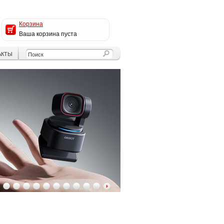
Корзина
Ваша корзина пуста
АКТЫ
4
5
6
7
8
9
10
11
12
13