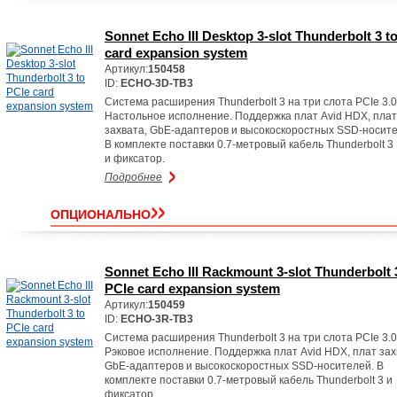
Sonnet Echo III Desktop 3-slot Thunderbolt 3 t
card expansion system
Артикул:
150458
ID:
ECHO-3D-TB3
Система расширения Thunderbolt 3 на три слота PCIe 3.0
Настольное исполнение. Поддержка плат Avid HDX, плат
захвата, GbE-адаптеров и высокоскоростных SSD-носите
В комплекте поставки 0.7-метровый кабель Thunderbolt 3
и фиксатор.
Подробнее
ОПЦИОНАЛЬНО
Sonnet Echo III Rackmount 3-slot Thunderbolt 
PCIe card expansion system
Артикул:
150459
ID:
ECHO-3R-TB3
Система расширения Thunderbolt 3 на три слота PCIe 3.0
Рэковое исполнение. Поддержка плат Avid HDX, плат зах
GbE-адаптеров и высокоскоростных SSD-носителей. В
комплекте поставки 0.7-метровый кабель Thunderbolt 3 и
фиксатор.