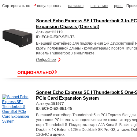
Сортировать по:
популярности
наличию
названию
цене
Произ
Sonnet Echo Express SE I Thunderbolt 3-to-PC
Expansion Chassis (One slot)
Артикул:
111119
ID:
ECHO-EXP-SE1-T3
Внешний контейнер для подключения 1-й двухслотовой 
карты половинной длины к компьютерам с портом Thunder
Кабель Thunderbolt 3 в комплекте.
Подробнее
ОПЦИОНАЛЬНО
Sonnet Echo Express SE I Thunderbolt 5 One-S
PCIe Card Expansion System
Артикул:
151977
ID:
ECHO-EX-SE1-T5
Внешний контейнер Thunderbolt 5 to PCI Express Slot для
установки PCIe платы и подключения ее к компьютеру че
порт Thundebolt 5. Поддержка карт AJA Kona 5, Blackmagi
Decklink 4K Extreme12G и DeckLink 8K Pro G2, а также Del
12G/4C и других.