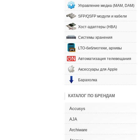
Управление медиа (MAM, DAM)
SFP/QSFP модули и кабели
Хост-адаптеры (HBA)
Системы хранения
LTO-библиотеки, архивы
Автоматизация телевещания
Аксессуары для Apple
Барахолка
КАТАЛОГ ПО БРЕНДАМ
Accusys
AJA
Archiware