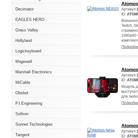
Atomo
Decimator
Артикул:
ID:
ATOM
EAGLES HERO
Внешнее 
Twitch, S
Grass Valley
стриминг
1080p60 
Hollyland
комплекте
Подробн
Logickeyboard
Magewell
Atomos
Marshall Electronics
Артикул:
ID:
ATOM
MrCable
Модуль д
выступат
Obsbot
для любо
Подробн
P.I.Engineering
Softron
Sonnet Technologies
Atomos
Артикул:
Tangent
ID:
ATOM