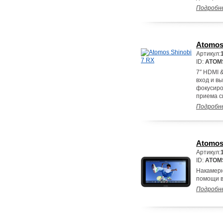
Подробн
Atomos
Артикул:
ID:
ATOM
7″ HDMI 
вход и в
фокусиро
приема с
Подробн
Atomos
Артикул:
ID:
ATOM
Накамерн
помощи в
Подробн