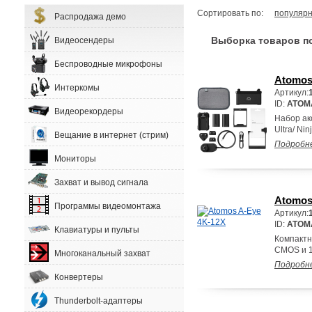
Сортировать по:
популярн
Распродажа демо
Выборка товаров по
Видеосендеры
Беспроводные микрофоны
Atomos 
Интеркомы
Артикул:
ID:
ATOM
Видеорекордеры
Набор акс
Ultra/ Nin
Вещание в интернет (стрим)
Подробн
Мониторы
Захват и вывод сигнала
Atomos
Программы видеомонтажа
Артикул:
ID:
ATOM
Клавиатуры и пульты
Компактн
CMOS и 1
Многоканальный захват
Подробн
Конвертеры
Thunderbolt-адаптеры