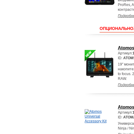
вход/вых
ProRes, 
контраст
Подробн
ОПЦИОНАЛЬНО
Atomos
Артикул:
ID:
ATOM
19'' мон
накопител
to focus.
RAW.
Подробн
Atomos 
Артикул:
ID:
ATOM
Универса
Ninja / Ni