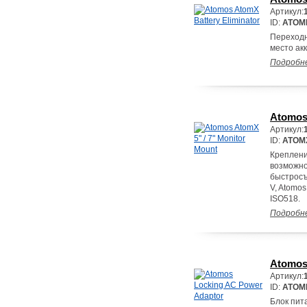
Артикул:
ID:
ATOM
Переходн
место акк
Подробн
Atomos 
Артикул:
ID:
ATOM
Креплени
возможно
быстросъ
V, Atomo
ISO518.
Подробн
Atomos
Артикул:
ID:
ATOM
Блок пита