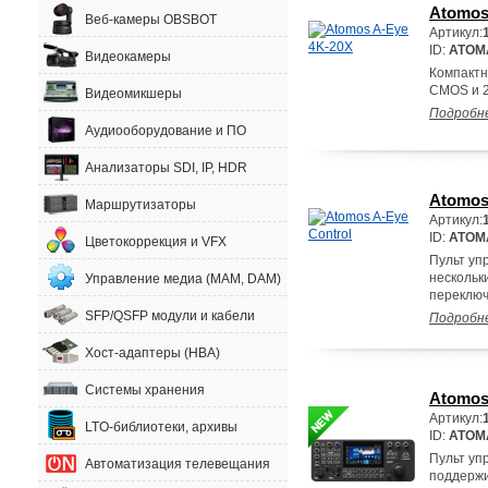
Atomos
Веб-камеры OBSBOT
Артикул:
ID:
ATOM
Видеокамеры
Компактн
CMOS и 2
Видеомикшеры
Подробн
Аудиооборудование и ПО
Анализаторы SDI, IP, HDR
Atomos
Маршрутизаторы
Артикул:
ID:
ATOM
Цветокоррекция и VFX
Пульт уп
нескольк
Управление медиа (MAM, DAM)
переключ
SFP/QSFP модули и кабели
Подробн
Хост-адаптеры (HBA)
Системы хранения
Atomos
Артикул:
LTO-библиотеки, архивы
ID:
ATOM
Пульт уп
Автоматизация телевещания
поддержи