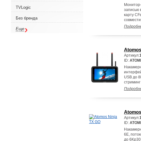
Монитор-
TVLogic
записью 
карту CF
Без бренда
совмести
Подробн
Еще
Atomos
Артикул:
ID:
ATOM
Накамерн
интерфей
USB до 8
стриминг
Подробн
Atomos
Артикул:
ID:
ATOM
Накамерн
6E, пото
до 6Kp30