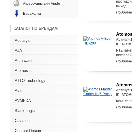
протоколо
Аксессуары для Apple
выход.
Подробн
Барахолка
КАТАЛОГ ПО БРЕНДАМ
Atomos
Артикул:
Accusys
ID:
ATOM
AJA
PTZ каме
пикселей
Archiware
Подробн
Atomos
ATTO Technology
Atomos 
Артикул:
Avid
ID:
ATOM
AVMEDA
Комплект 
Подробн
Blackmagic
Cavision
Contour Design