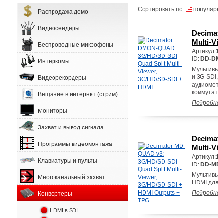
Сортировать по:
популяр
Распродажа демо
Видеосендеры
Decima
Multi-V
Беспроводные микрофоны
Артикул:
ID:
DD-D
Интеркомы
Мультивь
и 3G-SDI
Видеорекордеры
аудиомет
коммутат
Вещание в интернет (стрим)
Подробн
Мониторы
Захват и вывод сигнала
Decima
Программы видеомонтажа
Multi-V
Артикул:
Клавиатуры и пульты
ID:
DD-M
Мультивь
Многоканальный захват
HDMI для
Подробн
Конвертеры
HDMI в SDI