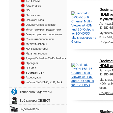
SDI в HDMI
Аналоговые
Decimat
NDI
HDMI a
Оптические
Мульти
UpDownCross
Артикул:
UpDownCross рэковые
ID:
DD-6
Усилители-распределители
Мультивь
Генераторы синхросигналов
и 3G-SDI
С масштабированием
Подробн
Мультивьюверы
HDR конвертеры
Мультиплексоры
Аудио (Embedder/DeEmbedder)
Decimat
Opengear
HDMI a
HDBaseT
Артикул:
SDI/HDMI в IP
ID:
DD-1
Аксессуары
Мультивь
Кабель BNC-BNC, XLR, Jack
HDMI и 3
окон.
Thunderbolt-адаптеры
Подробн
Веб-камеры OBSBOT
Видеокамеры
Blackma