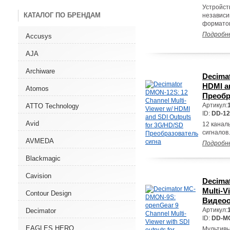
Устройст
КАТАЛОГ ПО БРЕНДАМ
независи
форматов
Подробн
Accusys
AJA
Archiware
Decimat
HDMI a
Atomos
Преобр
Артикул:
ATTO Technology
ID:
DD-1
Avid
12 канал
сигналов.
AVMEDA
Подробн
Blackmagic
Cavision
Decima
Multi-V
Contour Design
Видео
Артикул:
Decimator
ID:
DD-M
EAGLES HERO
Мультивь