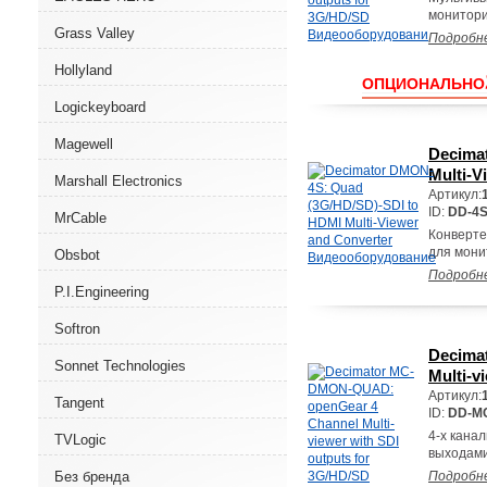
монитори
Grass Valley
Подробн
Hollyland
ОПЦИОНАЛЬНО
Logickeyboard
Magewell
Decima
Multi-
Marshall Electronics
Артикул:
ID:
DD-4
MrCable
Конверте
для мони
Obsbot
Подробн
P.I.Engineering
Softron
Decima
Sonnet Technologies
Multi-v
Артикул:
Tangent
ID:
DD-M
4-х кана
TVLogic
выходами
Без бренда
Подробн