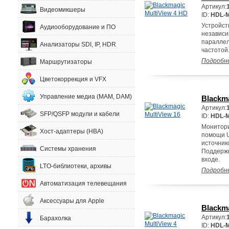
Артикул:
Видеомикшеры
ID:
HDL-
Устройст
Аудиооборудование и ПО
независи
параллел
Анализаторы SDI, IP, HDR
частотой
Подробн
Маршрутизаторы
Цветокоррекция и VFX
Управление медиа (MAM, DAM)
Blackma
Артикул:
SFP/QSFP модули и кабели
ID:
HDL-M
Монитори
Хост-адаптеры (HBA)
помощи U
источник
Системы хранения
Поддержк
входе.
LTO-библиотеки, архивы
Подробн
Автоматизация телевещания
Аксессуары для Apple
Blackma
Артикул:
Барахолка
ID:
HDL-M