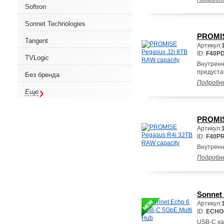
Softron
Sonnet Technologies
PROMIS
Tangent
Артикул:
ID:
F40PD
TVLogic
Внутренн
предуста
Без бренда
Подробн
Еще
PROMIS
Артикул:
ID:
F40PR
Внутренн
Подробн
Sonnet
Артикул:
ID:
ECHO
USB-C ха