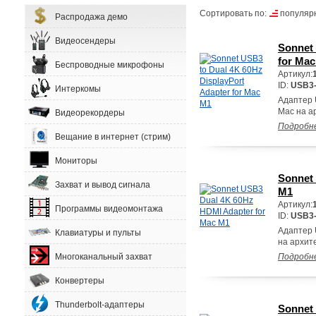
Сортировать по:
популяр
Распродажа демо
Видеосендеры
Sonnet 
for Ma
Беспроводные микрофоны
Артикул:
ID:
USB3
Интеркомы
Адаптер 
Mac на а
Видеорекордеры
Подробн
Вещание в интернет (стрим)
Мониторы
Sonnet
Захват и вывод сигнала
M1
Артикул:
Программы видеомонтажа
ID:
USB3
Адаптер 
Клавиатуры и пульты
на архит
Многоканальный захват
Подробн
Конвертеры
Thunderbolt-адаптеры
Sonnet