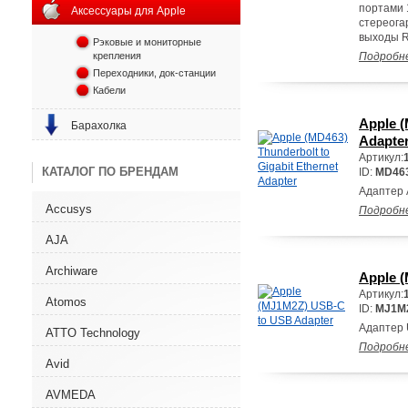
портами 1
Аксессуары для Apple
стереога
выходы R
Рэковые и мониторные
крепления
Подробн
Переходники, док-станции
Кабели
Apple (
Барахолка
Adapte
Артикул:
КАТАЛОГ ПО БРЕНДАМ
ID:
MD46
Адаптер A
Accusys
Подробн
AJA
Archiware
Apple 
Артикул:
Atomos
ID:
MJ1M
Адаптер 
ATTO Technology
Подробн
Avid
AVMEDA