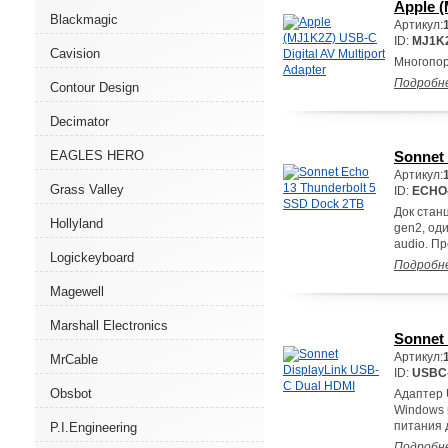
Apple (
Blackmagic
Артикул:
ID:
MJ1K
Cavision
Многопор
Подробн
Contour Design
Decimator
EAGLES HERO
Sonnet
Артикул:
Grass Valley
ID:
ECHO
Док станц
Hollyland
gen2, оди
audio. П
Logickeyboard
Подробн
Magewell
Marshall Electronics
Sonnet
Артикул:
MrCable
ID:
USBC
Obsbot
Адаптер 
Windows 
питания 
P.I.Engineering
Подробн