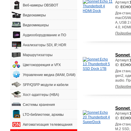
Артикул:
Веб-камеры OBSBOT
ID:
ECHO
Док-стан
Видеокамеры
macOS/Wi
A, USB 2.
Видеомикшеры
4.0, HDMI
Подробн
Аудиооборудование и ПО
Анализаторы SDI, IP, HDR
Sonnet
Маршрутизаторы
Артикул:
Цветокоррекция и VFX
ID:
ECHO
Док станц
Управление медиа (MAM, DAM)
gen2, оди
audio. П
SFP/QSFP модули и кабели
Подробн
Хост-адаптеры (HBA)
Системы хранения
Sonnet
Артикул:
LTO-библиотеки, архивы
ID:
ECHO
Док-станц
Автоматизация телевещания
M.2 SSD, 