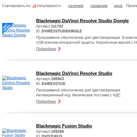
Сортировать по:
популярности
наличию
названию
цене
Произ
Blackmagic DaVinci Resolve Studio Dongle
Артикул:
111702
ID:
DV/RESSTUD/DONGLE
Программное обеспечение для цветокоррекции. В компле
USB-ключом аппаратной защиты. Коробочная версия с 
Подробнее
Blackmagic DaVinci Resolve Studio
Артикул:
100943
ID:
DV/RESSTUD
Программное обеспечение для цветокоррекции.
Активационный код. Физическая поставка с НДС.
Подробнее
Blackmagic Fusion Studio
Артикул:
109266
ID:
DV/STUFUS