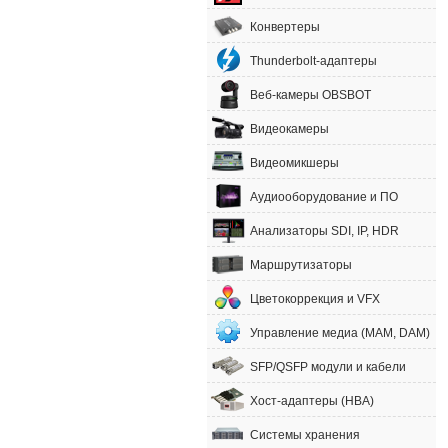
Конвертеры
Thunderbolt-адаптеры
Веб-камеры OBSBOT
Видеокамеры
Видеомикшеры
Аудиооборудование и ПО
Анализаторы SDI, IP, HDR
Маршрутизаторы
Цветокоррекция и VFX
Управление медиа (MAM, DAM)
SFP/QSFP модули и кабели
Хост-адаптеры (HBA)
Системы хранения