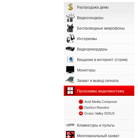
Распродажа демо
Видеосендеры
Беспроводные микрофоны
Интеркомы
Видеорекордеры
Вещание в интернет (стрим)
Мониторы
Захват и вывод сигнала
Программы видеомонтажа
Avid Media Composer
DaVinci Resolve
Grass Valley EDIUS
Клавиатуры и пульты
Многоканальный захват