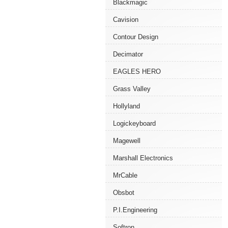
Blackmagic
Cavision
Contour Design
Decimator
EAGLES HERO
Grass Valley
Hollyland
Logickeyboard
Magewell
Marshall Electronics
MrCable
Obsbot
P.I.Engineering
Softron