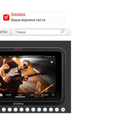
Корзина
Ваша корзина пуста
АКТЫ
4
5
6
7
8
9
10
11
12
13