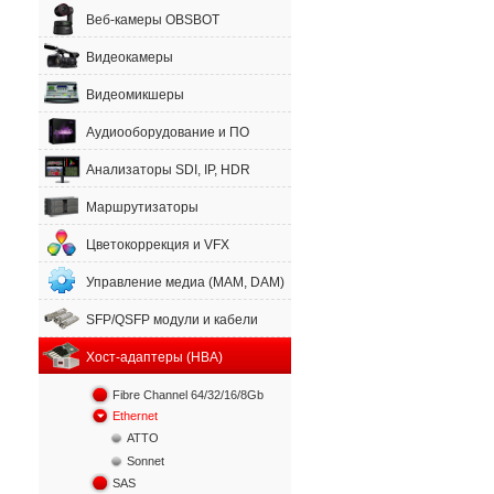
Веб-камеры OBSBOT
Видеокамеры
Видеомикшеры
Аудиооборудование и ПО
Анализаторы SDI, IP, HDR
Маршрутизаторы
Цветокоррекция и VFX
Управление медиа (MAM, DAM)
SFP/QSFP модули и кабели
Хост-адаптеры (HBA)
Fibre Channel 64/32/16/8Gb
Ethernet
ATTO
Sonnet
SAS