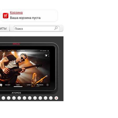
Корзина
Ваша корзина пуста
АКТЫ
4
5
6
7
8
9
10
11
12
13