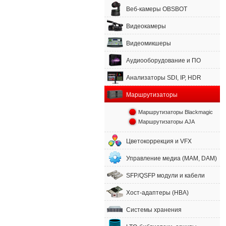
Веб-камеры OBSBOT
Видеокамеры
Видеомикшеры
Аудиооборудование и ПО
Анализаторы SDI, IP, HDR
Маршрутизаторы
Маршрутизаторы Blackmagic
Маршрутизаторы AJA
Цветокоррекция и VFX
Управление медиа (MAM, DAM)
SFP/QSFP модули и кабели
Хост-адаптеры (HBA)
Системы хранения