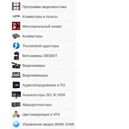
Программы видеомонтажа
Клавиатуры и пульты
Многоканальный захват
Конвертеры
Thunderbolt-адаптеры
Веб-камеры OBSBOT
Видеокамеры
Видеомикшеры
Аудиооборудование и ПО
Анализаторы SDI, IP, HDR
Маршрутизаторы
Цветокоррекция и VFX
Управление медиа (MAM, DAM)