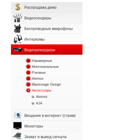
Распродажа демо
Видеосендеры
Беспроводные микрофоны
Интеркомы
Видеорекордеры
Накамерные
Многоканальные
Рэковые
Atomos
Blackmagic Design
Аксессуары
Atomos
AJA
Вещание в интернет (стрим)
Мониторы
Захват и вывод сигнала