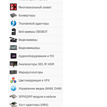
Многоканальный захват
Конвертеры
Thunderbolt-адаптеры
Веб-камеры OBSBOT
Видеокамеры
Видеомикшеры
Аудиооборудование и ПО
Анализаторы SDI, IP, HDR
Маршрутизаторы
Цветокоррекция и VFX
Управление медиа (MAM, DAM)
SFP/QSFP модули и кабели
Хост-адаптеры (HBA)