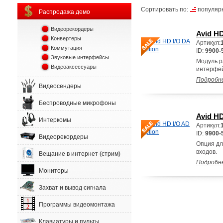
Сортировать по:
популяр
Распродажа демо
Видеорекордеры
Avid HD
Конвертеры
Артикул:
Коммутация
ID:
9900-
Звуковые интерфейсы
Модуль р
Видеоаксессуары
интерфейс
Подробн
Видеосендеры
Беспроводные микрофоны
Avid HD
Интеркомы
Артикул:
ID:
9900-
Видеорекордеры
Опция дл
входов.
Вещание в интернет (стрим)
Подробн
Мониторы
Захват и вывод сигнала
Программы видеомонтажа
Клавиатуры и пульты