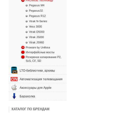
PROMISE Technology
Pegasus M4
Pegasus32
Pegasus R12
Vtrak N-Series
Vess 3000
Vtrak D5000
Vtrak J5000
Vtrak J5960
Proware by Unifosa
Интерфейсные мосты
Резервное копирование P2,
SxS, CF, SD
LTO-библиотеки, архивы
Автоматизация телевещания
Аксессуары для Apple
Барахолка
КАТАЛОГ ПО БРЕНДАМ