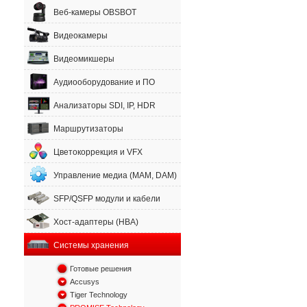
Веб-камеры OBSBOT
Видеокамеры
Видеомикшеры
Аудиооборудование и ПО
Анализаторы SDI, IP, HDR
Маршрутизаторы
Цветокоррекция и VFX
Управление медиа (MAM, DAM)
SFP/QSFP модули и кабели
Хост-адаптеры (HBA)
Системы хранения
Готовые решения
Accusys
Tiger Technology