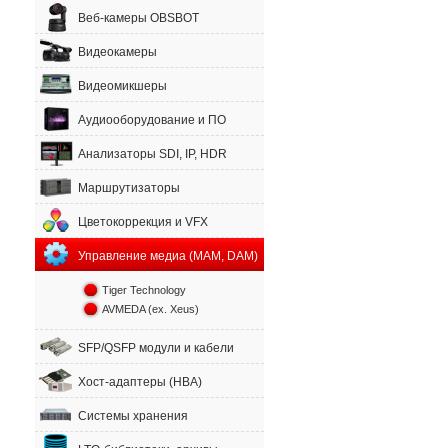
Веб-камеры OBSBOT
Видеокамеры
Видеомикшеры
Аудиооборудование и ПО
Анализаторы SDI, IP, HDR
Маршрутизаторы
Цветокоррекция и VFX
Управление медиа (MAM, DAM)
Tiger Technology
AVMEDA (ex. Xeus)
SFP/QSFP модули и кабели
Хост-адаптеры (HBA)
Системы хранения