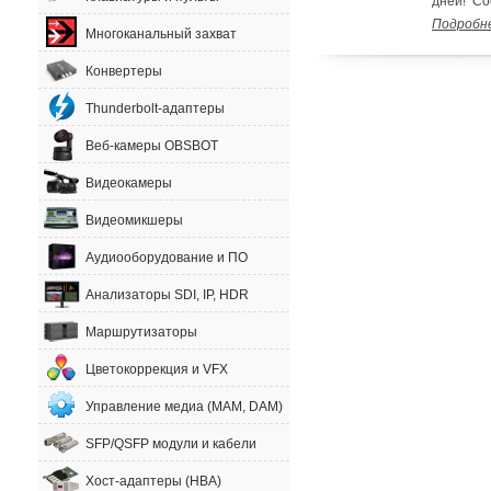
дней! Cо
Подробн
Многоканальный захват
Конвертеры
Thunderbolt-адаптеры
Веб-камеры OBSBOT
Видеокамеры
Видеомикшеры
Аудиооборудование и ПО
Анализаторы SDI, IP, HDR
Маршрутизаторы
Цветокоррекция и VFX
Управление медиа (MAM, DAM)
SFP/QSFP модули и кабели
Хост-адаптеры (HBA)