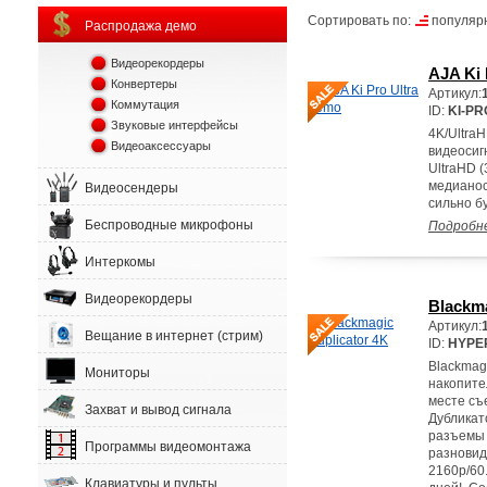
Сортировать по:
популяр
Распродажа демо
Видеорекордеры
AJA Ki 
Конвертеры
Артикул:
Коммутация
ID:
KI-PR
Звуковые интерфейсы
4K/Ultra
Видеоаксессуары
видеосиг
UltraHD (
медианос
Видеосендеры
сильно б
Беспроводные микрофоны
Подробн
Интеркомы
Видеорекордеры
Blackma
Артикул:
Вещание в интернет (стрим)
ID:
HYPE
Blackmag
Мониторы
накопите
месте съ
Захват и вывод сигнала
Дубликат
разъемы 
Программы видеомонтажа
разновид
2160p/60
Клавиатуры и пульты