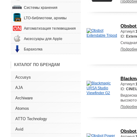
Подробн
Системы хранения
LTO-библиотеки, архивы
Obsbot 
Автоматизация телевещания
Артикул:
ID:
Extend
Аксессуары для Apple
Складная
Барахолка
Подробн
КАТАЛОГ ПО БРЕНДАМ
Accusys
Blackm
Артикул:
AJA
ID:
CINE
Видоиска
Archiware
высокото
Подробн
Atomos
ATTO Technology
Avid
Obsbot
Артикул: