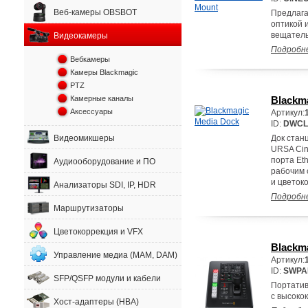
Веб-камеры OBSBOT
Предлага
оптикой 
вещатель
Видеокамеры
Подробн
Вебкамеры
Камеры Blackmagic
PTZ
Камерные каналы
Blackm
Аксессуары
Артикул:
ID:
DWCL
Видеомикшеры
Док стан
URSA Cin
порта Et
Аудиооборудование и ПО
рабочим 
и цветок
Анализаторы SDI, IP, HDR
Подробн
Маршрутизаторы
Цветокоррекция и VFX
Blackm
Управление медиа (MAM, DAM)
Артикул:
ID:
SWPA
SFP/QSFP модули и кабели
Портатив
с высоко
Хост-адаптеры (HBA)