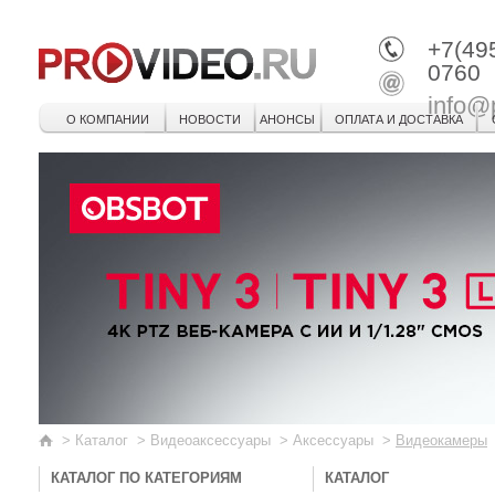
+7(49
0760
info@
О КОМПАНИИ
НОВОСТИ
АНОНСЫ
ОПЛАТА И ДОСТАВКА
>
Каталог
>
Видеоаксессуары
>
Аксессуары
>
Видеокамеры
КАТАЛОГ ПО КАТЕГОРИЯМ
КАТАЛОГ