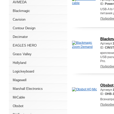
AVMEDA
ID:
Power
USB-A to 
Blackmagic
питания д
Подробн
Cavision
Contour Design
Decimator
Blackm
Артикул:
EAGLES HERO
ID:
CINS
креплени
Grass Valley
USB разъ
Pro.
Hollyland
Подробн
Logickeyboard
Magewell
Obsbot
Marshall Electronics
Артикул:
ID:
OHB-1
MrCable
Всенапра
Подробн
Obsbot