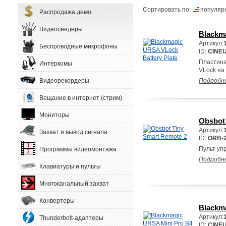
Сортировать по:
популяр
Распродажа демо
Видеосендеры
Blackma
Артикул:
Беспроводные микрофоны
ID:
CINE
Пластина
Интеркомы
VLock на
Видеорекордеры
Подробн
Вещание в интернет (стрим)
Мониторы
Obsbot
Артикул:
Захват и вывод сигнала
ID:
ORB-2
Пульт уп
Программы видеомонтажа
Подробн
Клавиатуры и пульты
Многоканальный захват
Конвертеры
Blackm
Артикул:
Thunderbolt-адаптеры
ID:
CINE