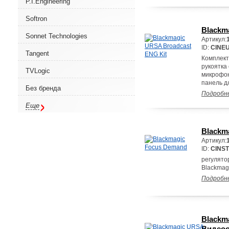
P.I.Engineering
Softron
Blackm
Sonnet Technologies
Артикул:
ID:
CINE
Tangent
Комплект
рукоятка
TVLogic
микрофон
панель д
Без бренда
Подробн
Еще
Blackm
Артикул:
ID:
CINS
регулято
Blackmagi
Подробн
Blackm
Видеоо