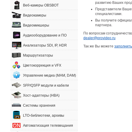
развитию Ваших про
Веб-камеры OBSBOT
Представители Вашей
специалистами.
Видеокамеры
Вы получите официа
партнера.
Видеомикшеры
По вопросам сотрудничеств
Аудиооборудование и ПО
dealer@provideo.ru
Анализаторы SDI, IP, HDR
Так же Вы можете
заполнить
Маршрутизаторы
Цветокоррекция и VFX
Управление медиа (MAM, DAM)
SFP/QSFP модули и кабели
Хост-адаптеры (HBA)
Системы хранения
LTO-библиотеки, архивы
Автоматизация телевещания