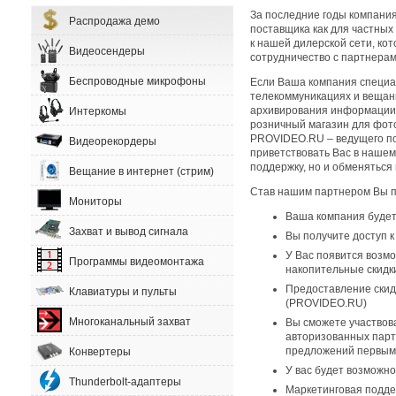
За последние годы компани
Распродажа демо
поставщика как для частных
к нашей дилерской сети, ко
Видеосендеры
сотрудничество с партнерам
Беспроводные микрофоны
Если Ваша компания специал
телекоммуникациях и вещан
архивирования информации, 
Интеркомы
розничный магазин для фот
PROVIDEO.RU – ведущего по
Видеорекордеры
приветствовать Вас в нашем
поддержку, но и обменятьс
Вещание в интернет (стрим)
Став нашим партнером Вы п
Мониторы
Ваша компания будет
Захват и вывод сигнала
Вы получите доступ к
У Вас появится возм
Программы видеомонтажа
накопительные скидк
Предоставление скид
Клавиатуры и пульты
(PROVIDEO.RU)
Многоканальный захват
Вы сможете участвова
авторизованных партн
предложений первыми
Конвертеры
У вас будет возможн
Thunderbolt-адаптеры
Маркетинговая подде