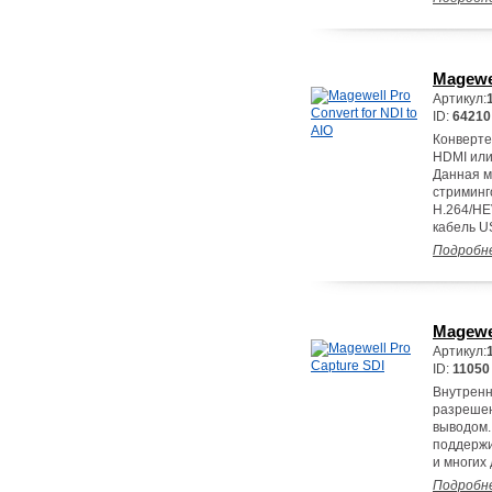
Magewel
Артикул:
ID:
64210
Конверте
HDMI или
Данная м
стриминг
H.264/HE
кабель US
Подробн
Magewel
Артикул:
ID:
11050
Внутренн
разрешен
выводом.
поддержи
и многих 
Подробн