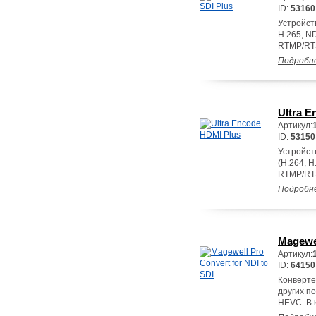
ID:
53160
Устройст
H.265, N
RTMP/RT
Подробн
Ultra E
Артикул:
ID:
53150
Устройст
(H.264, 
RTMP/RT
Подробн
Magewel
Артикул:
ID:
64150
Конвертер
других п
HEVC. В 