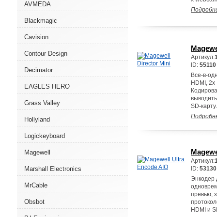
AVMEDA
Подробн
Blackmagic
Cavision
Magewel
Contour Design
Артикул:
ID:
55110
Decimator
Все-в-од
HDMI, 2x
EAGLES HERO
Кодирова
выводить
Grass Valley
SD-карту.
Подробн
Hollyland
Logickeyboard
Magewel
Magewell
Артикул:
Marshall Electronics
ID:
53130
Энкодер 
MrCable
одноврем
превью, 
Obsbot
протокол
HDMI и SD