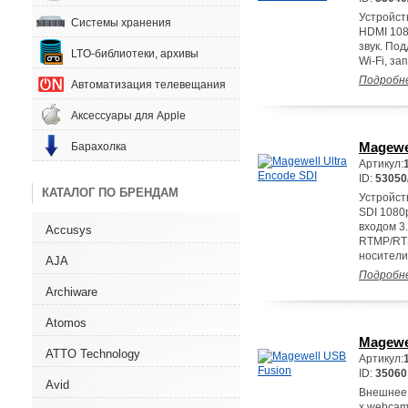
Устройст
Системы хранения
HDMI 108
звук. По
LTO-библиотеки, архивы
Wi-Fi, за
Подробн
Автоматизация телевещания
Аксессуары для Apple
Magewel
Барахолка
Артикул:
ID:
53050
КАТАЛОГ ПО БРЕНДАМ
Устройст
SDI 1080
входом 3
Accusys
RTMP/RTS
носители
AJA
Подробн
Archiware
Atomos
Magewe
ATTO Technology
Артикул:
ID:
35060
Avid
Внешнее 
x webcam