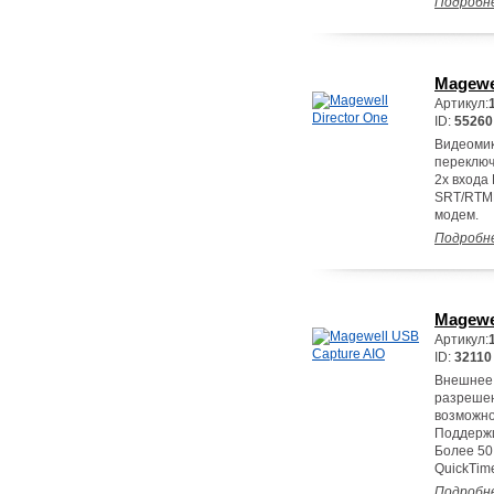
Подробн
Magewel
Артикул:
ID:
55260
Видеомик
переключ
2х входа 
SRT/RTMP
модем.
Подробн
Magewe
Артикул:
ID:
32110
Внешнее 
разрешен
возможно
Поддержи
Более 50
QuickTime
Подробн