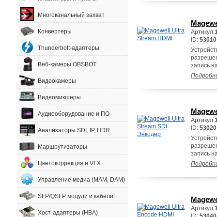
Многоканальный захват
Magewe
Конвертеры
Артикул:
ID:
53010
Thunderbolt-адаптеры
Устройст
разрешен
Веб-камеры OBSBOT
запись н
Подробн
Видеокамеры
Видеомикшеры
Magewe
Аудиооборудование и ПО
Артикул:
ID:
53020
Анализаторы SDI, IP, HDR
Устройст
разрешен
Маршрутизаторы
запись н
Цветокоррекция и VFX
Подробн
Управление медиа (MAM, DAM)
SFP/QSFP модули и кабели
Magewe
Артикул:
Хост-адаптеры (HBA)
ID:
53040