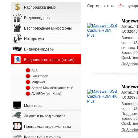
Сортировать по:
популяр
Распродажа демо
Видеосендеры
Magewe
Артикул:
Беспроводные микрофоны
ID:
32040
Внешнее 
Интеркомы
через US
сигнала.
Видеорекордеры
Более 50
QuickTime
Вещание в интернет (стрим)
Подробн
AJA
Blackmagic
Magewell
Magewe
Softron MovieStreamer HLS
Артикул:
AVMEDA (ex. Xeus)
ID:
32090
Внешнее 
Мониторы
через US
Поддержи
Захват и вывод сигнала
Более 50
QuickTime
Программы видеомонтажа
Подробн
Клавиатуры и пульты