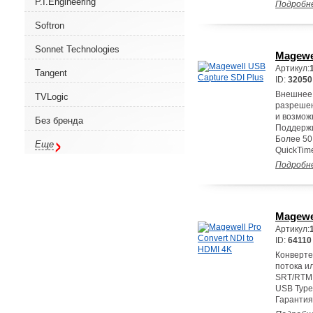
P.I.Engineering
Подробн
Softron
Sonnet Technologies
Magewe
Артикул:
Tangent
ID:
32050
Внешнее 
TVLogic
разрешен
и возмож
Без бренда
Поддержи
Более 50
Еще
QuickTime
Подробн
Magewel
Артикул:
ID:
64110
Конверте
потока и
SRT/RTMP
USB Type 
Гарантия 