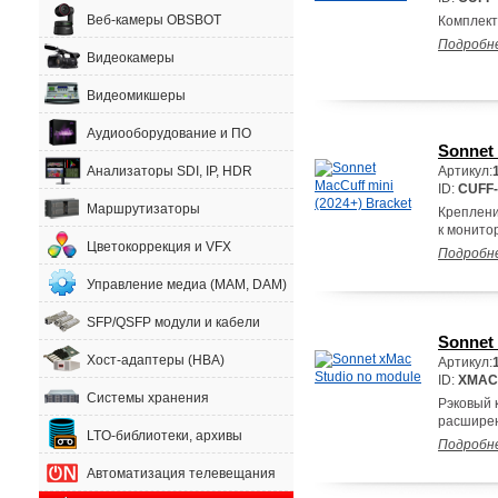
Веб-камеры OBSBOT
Комплект
Подробн
Видеокамеры
Видеомикшеры
Аудиооборудование и ПО
Sonnet 
Анализаторы SDI, IP, HDR
Артикул:
ID:
CUFF-
Маршрутизаторы
Креплени
к монитор
Цветокоррекция и VFX
Подробн
Управление медиа (MAM, DAM)
SFP/QSFP модули и кабели
Sonnet
Хост-адаптеры (HBA)
Артикул:
ID:
XMAC
Системы хранения
Рэковый 
расшире
LTO-библиотеки, архивы
Подробн
Автоматизация телевещания