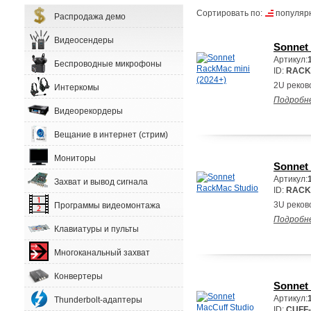
Сортировать по:
популяр
Распродажа демо
Видеосендеры
Sonnet 
Артикул:
Беспроводные микрофоны
ID:
RACK
2U реков
Интеркомы
Подробн
Видеорекордеры
Вещание в интернет (стрим)
Мониторы
Sonnet
Артикул:
Захват и вывод сигнала
ID:
RACK
3U реков
Программы видеомонтажа
Подробн
Клавиатуры и пульты
Многоканальный захват
Конвертеры
Sonnet
Артикул:
Thunderbolt-адаптеры
ID:
CUFF