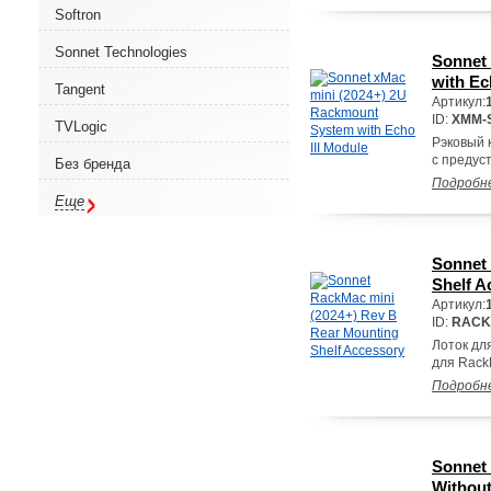
Softron
Sonnet Technologies
Sonnet
with Ec
Tangent
Артикул:
ID:
XMM-S
TVLogic
Рэковый 
с предус
Без бренда
Подробн
Еще
Sonnet 
Shelf A
Артикул:
ID:
RACK-
Лоток дл
для Rack
Подробн
Sonnet
Withou