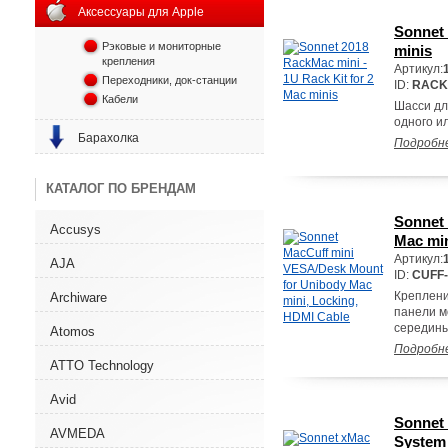
Аксессуары для Apple
Sonnet 
Рэковые и мониторные
minis
крепления
Артикул:
Переходники, док-станции
ID:
RACK
Кабели
Шасси дл
одного ил
Барахолка
Подробн
КАТАЛОГ ПО БРЕНДАМ
Sonnet
Accusys
Mac min
Артикул:
AJA
ID:
CUFF-
Креплени
Archiware
панели м
середины
Atomos
Подробн
ATTO Technology
Avid
Sonnet 
AVMEDA
System 