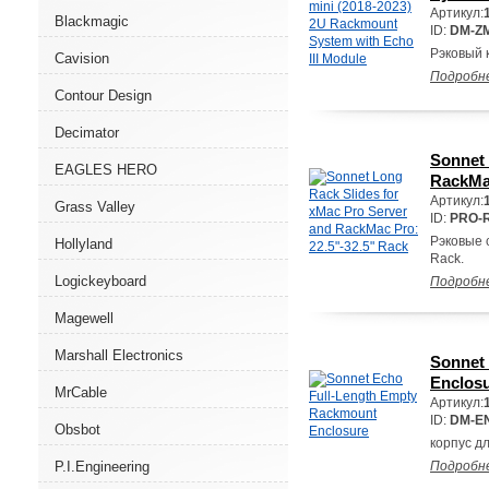
Артикул:
Blackmagic
ID:
DM-ZM
Рэковый к
Cavision
Подробн
Contour Design
Decimator
Sonnet 
EAGLES HERO
RackMac
Артикул:
Grass Valley
ID:
PRO-
Рэковые с
Hollyland
Rack.
Logickeyboard
Подробн
Magewell
Marshall Electronics
Sonnet
Enclos
MrCable
Артикул:
ID:
DM-E
Obsbot
корпус д
P.I.Engineering
Подробн