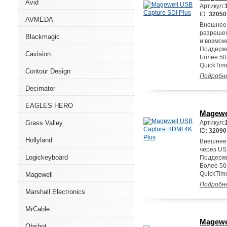
Avid
Артикул:
ID:
32050
AVMEDA
Внешнее 
разрешен
Blackmagic
и возмож
Поддержи
Cavision
Более 50
QuickTime
Contour Design
Подробн
Decimator
EAGLES HERO
Magewe
Grass Valley
Артикул:
ID:
32090
Hollyland
Внешнее 
через US
Logickeyboard
Поддержи
Более 50
QuickTime
Magewell
Подробн
Marshall Electronics
MrCable
Magewe
Obsbot