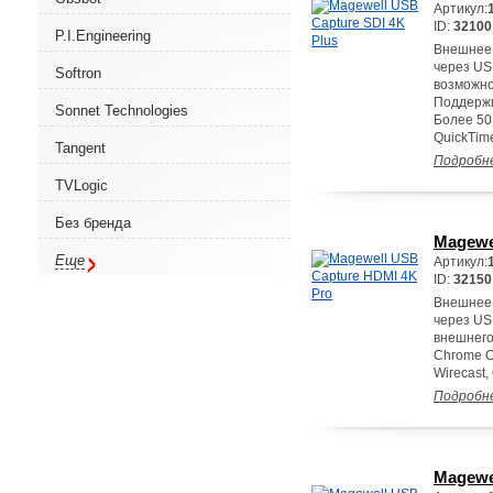
Артикул:
ID:
32100
P.I.Engineering
Внешнее 
через US
Softron
возможно
Поддержи
Sonnet Technologies
Более 50
QuickTime
Tangent
Подробн
TVLogic
Без бренда
Magewe
Еще
Артикул:
ID:
32150
Внешнее 
через US
внешнего
Chrome O
Wirecast,
Подробн
Magewe