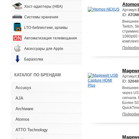
Atomo
Хост-адаптеры (HBA)
Артикул:
ID:
ATOM
Системы хранения
Внешнее 
Twitch, S
LTO-библиотеки, архивы
стриминг
1080p60 
Автоматизация телевещания
комплекте
Подробн
Аксессуары для Apple
Барахолка
Magewe
КАТАЛОГ ПО БРЕНДАМ
Артикул:
ID:
32040
Accusys
Внешнее 
через US
сигнала.
AJA
Более 50
QuickTime
Archiware
Подробн
Atomos
ATTO Technology
Magewe