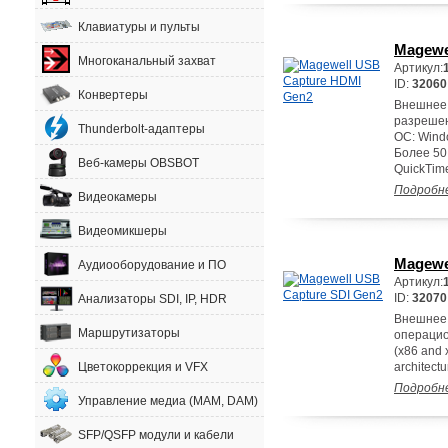
Клавиатуры и пульты
Magewe
Многоканальный захват
Артикул:
ID:
32060
Конвертеры
Внешнее 
разрешен
Thunderbolt-адаптеры
ОС: Wind
Более 50
Веб-камеры OBSBOT
QuickTime
Подробн
Видеокамеры
Видеомикшеры
Magewe
Аудиооборудование и ПО
Артикул:
ID:
32070
Анализаторы SDI, IP, HDR
Внешнее 
Маршрутизаторы
операцио
(x86 and 
Цветокоррекция и VFX
architect
Подробн
Управление медиа (MAM, DAM)
SFP/QSFP модули и кабели