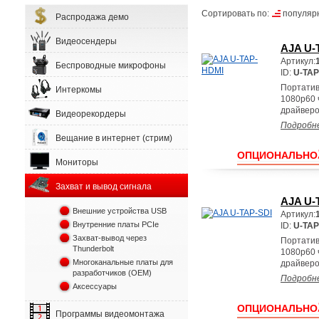
Сортировать по:
популяр
Распродажа демо
Видеосендеры
AJA U-
Артикул:
Беспроводные микрофоны
ID:
U-TAP
Портатив
Интеркомы
1080p60 
драйверо
Видеорекордеры
Подробн
Вещание в интернет (стрим)
ОПЦИОНАЛЬНО
Мониторы
Захват и вывод сигнала
AJA U-
Внешние устройства USB
Артикул:
Внутренние платы PCIe
ID:
U-TAP
Захват-вывод через
Портатив
Thunderbolt
1080p60 
Многоканальные платы для
драйверо
разработчиков (OEM)
Подробн
Аксессуары
ОПЦИОНАЛЬНО
Программы видеомонтажа