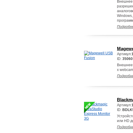
Внешнее 
разрешен
аналогов
Windows,
программ,
Подробн
Magewe
Артикул:
ID:
35060
Внешнее 
x webcam
Подробн
Blackma
Артикул:
ID:
BDLK
Устройст
или HD д
Подробн