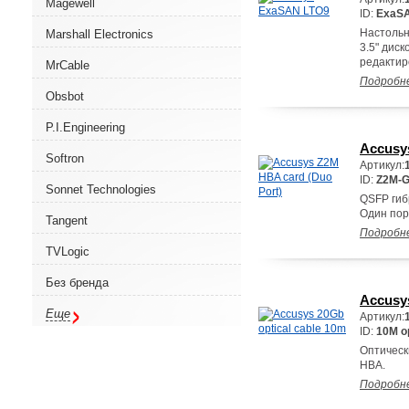
Magewell
ID:
ExaS
Настольн
Marshall Electronics
3.5" дис
редактир
MrCable
Подробн
Obsbot
P.I.Engineering
Accusy
Softron
Артикул:
ID:
Z2M-
Sonnet Technologies
QSFP гибр
Один пор
Tangent
Подробн
TVLogic
Без бренда
Accusys
Еще
Артикул:
ID:
10M op
Оптическ
HBA.
Подробн