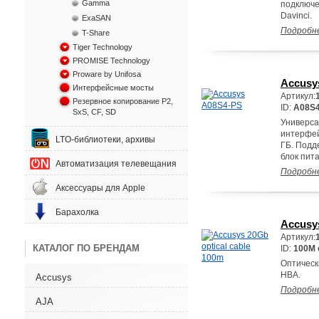
Gamma
подключе
Davinci.
ExaSAN
Подробн
T-Share
Tiger Technology
PROMISE Technology
Proware by Unifosa
Accusy
Интерфейсные мосты
Артикул:
Резервное копирование P2,
ID:
A08S
SxS, CF, SD
Универса
интерфейс
LTO-библиотеки, архивы
ГБ. Подде
блок пит
Автоматизация телевещания
Подробн
Аксессуары для Apple
Барахолка
Accusys
Артикул:
КАТАЛОГ ПО БРЕНДАМ
ID:
100M o
Оптическ
HBA.
Accusys
Подробн
AJA