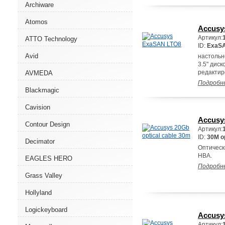
Archiware
Atomos
Accusy
Артикул:
ATTO Technology
ID:
ExaS
Avid
настольн
3.5" дис
редактир
AVMEDA
Подробн
Blackmagic
Cavision
Accusys
Contour Design
Артикул:
ID:
30M op
Decimator
Оптическ
HBA.
EAGLES HERO
Подробн
Grass Valley
Hollyland
Logickeyboard
Accusy
Артикул: