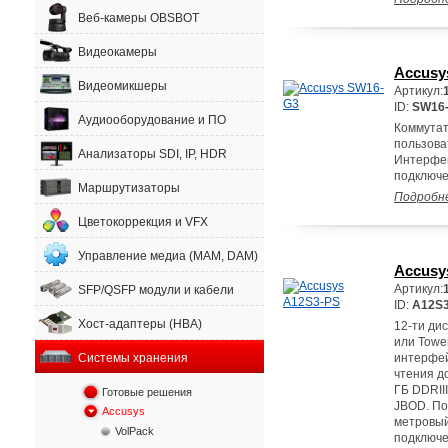
Веб-камеры OBSBOT
Видеокамеры
Accusy
Видеомикшеры
Артикул:
ID:
SW16
Аудиооборудование и ПО
Коммутат
пользова
Анализаторы SDI, IP, HDR
Интерфей
подключе
Маршрутизаторы
Подробн
Цветокоррекция и VFX
Управление медиа (MAM, DAM)
Accusy
Артикул:
SFP/QSFP модули и кабели
ID:
A12S
Хост-адаптеры (HBA)
12-ти ди
или Towe
Системы хранения
интерфей
чтения д
ГБ DDRIII
Готовые решения
JBOD. По
Accusys
метровый
VolPack
подключе