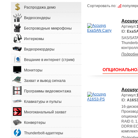
Сортировать по:
популяр
Распродажа демо
Видеосендеры
Accusy
Артикул:
Беспроводные микрофоны
ID:
ExaSA
SAS/SATA
Интеркомы
Thunderb
контролл
Видеорекордеры
Подробн
Вещание в интернет (стрим)
ОПЦИОНАЛЬНО
Мониторы
Захват и вывод сигнала
Accusy
Программы видеомонтажа
Артикул:
ID:
A16S
Клавиатуры и пульты
16-диско
Производ
Многоканальный захват
опционал
RAID 0, 1
Конвертеры
DDRIII E
комплект
Thunderbolt-адаптеры
Подробн