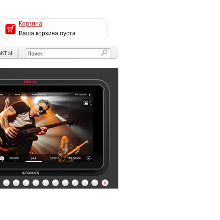
Корзина
Ваша корзина пуста
АКТЫ
4
5
6
7
8
9
10
11
12
13