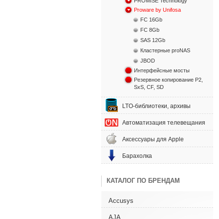
PROMISE Technology
Proware by Unifosa
FC 16Gb
FC 8Gb
SAS 12Gb
Кластерные proNAS
JBOD
Интерфейсные мосты
Резервное копирование P2,
SxS, CF, SD
LTO-библиотеки, архивы
Автоматизация телевещания
Аксессуары для Apple
Барахолка
КАТАЛОГ ПО БРЕНДАМ
Accusys
AJA