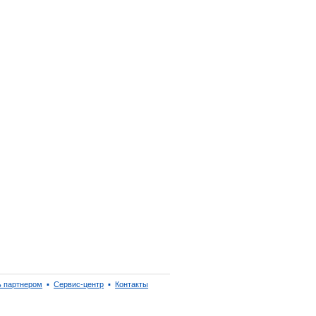
ь партнером
▪
Сервис-центр
▪
Контакты