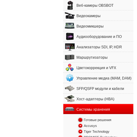
Веб-камеры OBSBOT
Видеокамеры
Видеомикшеры
Аудиооборудование и ПО
Анализаторы SDI, IP, HDR
Маршрутизаторы
Цветокоррекция и VFX
Управление медиа (MAM, DAM)
SFP/QSFP модули и кабели
Хост-адаптеры (HBA)
Системы хранения
Готовые решения
Accusys
Tiger Technology