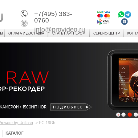
+7(495) 363-
0760
info@provideo.ru
СЫ
ОПЛАТА И ДОСТАВКА
СТАТЬ ПАРТНЕРОМ
СЕРВИС-ЦЕНТР
КОНТ
1
2
3
Proware by Unifosa
>
FC 16Gb
КАТАЛОГ