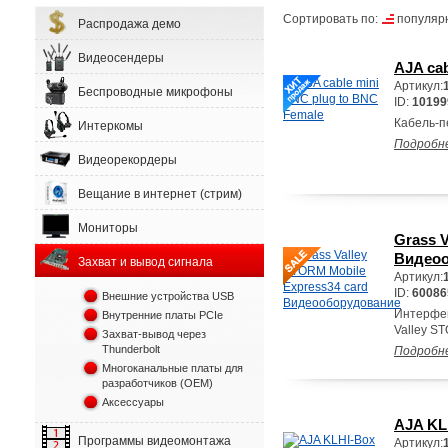
Сортировать по:
популяр
Распродажа демо
Видеосендеры
AJA cab
Артикул:
Беспроводные микрофоны
ID:
10199
Кабель-п
Интеркомы
Подробн
Видеорекордеры
Вещание в интернет (стрим)
Мониторы
Grass 
Видеоо
Захват и вывод сигнала
Артикул:
ID:
60086
Внешние устройства USB
Интерфей
Внутренние платы PCIe
Valley ST
Захват-вывод через
Thunderbolt
Подробн
Многоканальные платы для
разработчиков (OEM)
Аксессуары
AJA KLH
Программы видеомонтажа
Артикул: