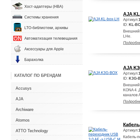
Хост-адаптеры (HBA)
AJA KL
Системы хранения
Артикул:
ID:
KL-BO
LTO-библиотеки, архивы
Внешний 
LHe.
Автоматизация телевещания
Подробн
Аксессуары для Apple
Барахолка
AJA K
Артикул:
КАТАЛОГ ПО БРЕНДАМ
ID:
K3G-
Внешний 
Accusys
KONA 4. 
каналов 
AJA
Подробн
Archiware
Atomos
Кабель
Артикул:
ATTO Technology
Кабель-п