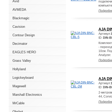
Avid
подключи
компьюте
AVMEDA
Подробн
Blackmagic
Cavision
AJA DI
Артикул:
Contour Design
ID:
DIN-B
Комплект 
Decimator
- перехо
10см. Под
EAGLES HERO
Analyzer.
Подробн
Grass Valley
Hollyland
Logickeyboard
AJA DI
Артикул:
Magewell
ID:
DIN-
2-метров
Marshall Electronics
44, Corvi
Подробн
MrCable
Obsbot