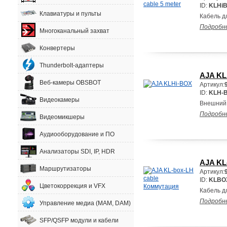
ID:
KLHi
Клавиатуры и пульты
Кабель д
Подробн
Многоканальный захват
Конвертеры
Thunderbolt-адаптеры
AJA KL
Веб-камеры OBSBOT
Артикул:
ID:
KLH-
Видеокамеры
Внешний 
Подробн
Видеомикшеры
Аудиооборудование и ПО
Анализаторы SDI, IP, HDR
AJA KL
Маршрутизаторы
Артикул:
ID:
KLBO
Цветокоррекция и VFX
Кабель д
Подробн
Управление медиа (MAM, DAM)
SFP/QSFP модули и кабели