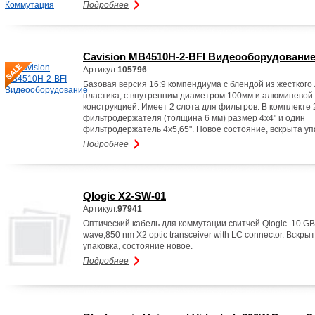
Подробнее
Cavision MB4510H-2-BFI Видеооборудовани
Артикул:
105796
Базовая версия 16:9 компендиума с блендой из жесткого
пластика, с внутренним диаметром 100мм и алюминевой
конструкцией. Имеет 2 слота для фильтров. В комплекте 
фильтродержателя (толщина 6 мм) размер 4х4" и один
фильтродержатель 4х5,65". Новое состояние, вскрыта уп
Подробнее
Qlogic X2-SW-01
Артикул:
97941
Оптический кабель для коммутации свитчей Qlogic. 10 GB 
wave,850 nm X2 optic transceiver with LC connector. Вскры
упаковка, состояние новое.
Подробнее