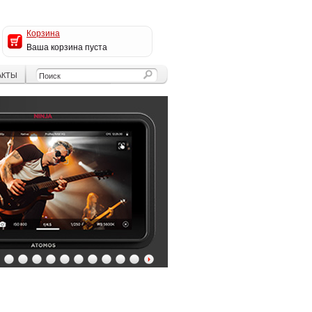
Корзина
Ваша корзина пуста
АКТЫ
4
5
6
7
8
9
10
11
12
13