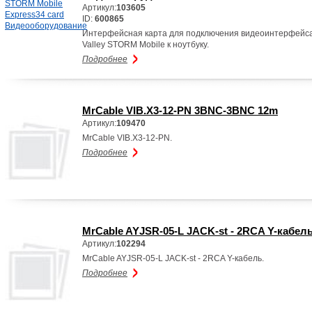
Артикул:
103605
ID:
600865
Интерфейсная карта для подключения видеоинтерфейса
Valley STORM Mobile к ноутбуку.
Подробнее
MrCable VIB.X3-12-PN 3BNC-3BNC 12m
Артикул:
109470
MrCable VIB.X3-12-PN.
Подробнее
MrCable AYJSR-05-L JACK-st - 2RCA Y-кабел
Артикул:
102294
MrCable AYJSR-05-L JACK-st - 2RCA Y-кабель.
Подробнее