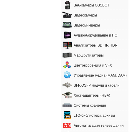
Веб-камеры OBSBOT
Видеокамеры
Видеомикшеры
Аудиооборудование и ПО
Анализаторы SDI, IP, HDR
Маршрутизаторы
Цветокоррекция и VFX
Управление медиа (MAM, DAM)
SFP/QSFP модули и кабели
Хост-адаптеры (HBA)
Системы хранения
LTO-библиотеки, архивы
Автоматизация телевещания