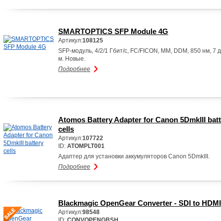
SMARTOPTICS SFP Module 4G
Артикул:
108125
SFP-модуль, 4/2/1 Гбит/с, FC/FICON, MM, DDM, 850 нм, 7 д
м. Новые.
Подробнее
Atomos Battery Adapter for Canon 5DmkIII batt
cells
Артикул:
107722
ID:
ATOMPLT001
Адаптер для установки аккумуляторов Canon 5DmkIII.
Подробнее
Blackmagic OpenGear Converter - SDI to HDMI
Артикул:
98548
ID:
CONVOPENGBSH