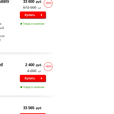
upply
33 600
руб
-95%
672 000
руб
Купить
е
Товар в наличии
вый
еля.
.
ed
2 400
руб
-40%
4 000
руб
Купить
Товар в наличии
33 565
руб