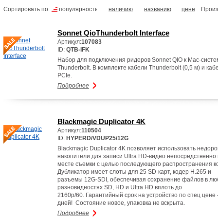
Сортировать по:
популярности
наличию
названию
цене
Произ
Sonnet QioThunderbolt Interface
Артикул:
107083
ID:
QTB-IFK
Набор для подключения ридеров Sonnet QIO к Мac-систе
Thunderbolt. В комплекте кабели Thunderbolt (0,5 м) и каб
PCIe.
Подробнее
Blackmagic Duplicator 4K
Артикул:
110504
ID:
HYPERD/VDUP25/12G
Blackmagic Duplicator 4K позволяет использовать недоро
накопители для записи Ultra HD-видео непосредственно
месте съемки с целью последующего распространения к
Дубликатор имеет слоты для 25 SD-карт, кодер H.265 и
разъемы 12G-SDI, обеспечивая сохранение файлов в л
разновидностях SD, HD и Ultra HD вплоть до
2160p/60. Гарантийный срок на устройство по спец цене 
дней! Cостояние новое, упаковка не вскрыта.
Подробнее