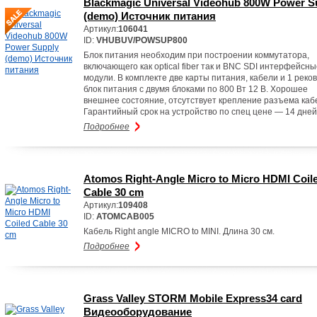
Blackmagic Universal Videohub 800W Power S
(demo) Источник питания
Артикул:
106041
ID:
VHUBUV/POWSUP800
Блок питания необходим при построении коммутатора,
включающего как optical fiber так и BNC SDI интерфейсны
модули. В комплекте две карты питания, кабели и 1 реко
блок питания с двумя блоками по 800 Вт 12 В. Хорошее
внешнее состояние, отсутствует крепление разъема каб
Гарантийный срок на устройство по спец цене — 14 дней!
Подробнее
Atomos Right-Angle Micro to Micro HDMI Coil
Cable 30 cm
Артикул:
109408
ID:
ATOMCAB005
Кабель Right angle MICRO to MINI. Длина 30 см.
Подробнее
Grass Valley STORM Mobile Express34 card
Видеооборудование