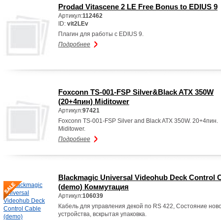
Prodad Vitascene 2 LE Free Bonus to EDIUS 9
Артикул:
112462
ID:
vit2LEv
Плагин для работы с EDIUS 9.
Подробнее
Foxconn TS-001-FSP Silver&Black ATX 350W
(20+4пин) Miditower
Артикул:
97421
Foxconn TS-001-FSP Silver and Black ATX 350W. 20+4пин.
Miditower.
Подробнее
Blackmagic Universal Videohub Deck Control 
(demo) Коммутация
Артикул:
106039
Кабель для управления декой по RS 422, Состояние нов
устройства, вскрытая упаковка.