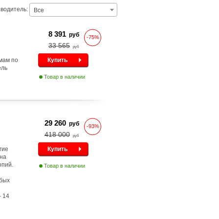
водитель:
Все
8 391
руб
-75%
33 565
руб
мам по
Купить
ель
Товар в наличии
29 260
руб
-93%
418 000
руб
гие
Купить
 на
опий.
Товар в наличии
юбых
- 14