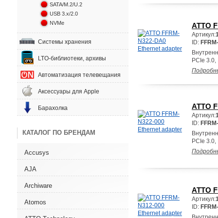
SATA/M.2/U.2
USB 3.x/2.0
NVMe
ATTO F
Артикул:
Системы хранения
ID:
FFRM
Внутренн
LTO-библиотеки, архивы
PCIe 3.0,
Подробн
Автоматизация телевещания
Аксессуары для Apple
ATTO F
Барахолка
Артикул:
ID:
FFRM-
КАТАЛОГ ПО БРЕНДАМ
Внутренн
PCIe 3.0,
Подробн
Accusys
AJA
Archiware
ATTO F
Артикул:
Atomos
ID:
FFRM-
Внутренн