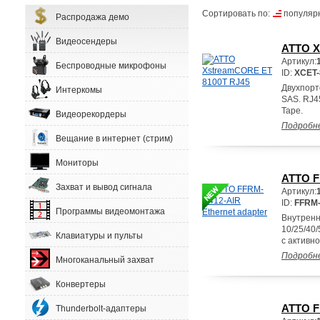
Сортировать по:
популяр
Распродажа демо
Видеосендеры
ATTO X
Артикул:
Беспроводные микрофоны
ID:
XCET-
Двухпорто
Интеркомы
SAS. RJ4
Tape.
Видеорекордеры
Подробн
Вещание в интернет (стрим)
Мониторы
ATTO F
Захват и вывод сигнала
Артикул:
ID:
FFRM-
Программы видеомонтажа
Внутренн
10/25/40/
Клавиатуры и пульты
с активн
Подробн
Многоканальный захват
Конвертеры
ATTO F
Thunderbolt-адаптеры