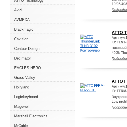
ATTO Technology
10/25/40/
Avid
Подробн
AVMEDA
Blackmagic
ATTO T
Артикул:
Cavision
ID:
TLN3-
Внешний 
Contour Design
40Gb Thun
Decimator
Подробн
EAGLES HERO
Grass Valley
ATTO F
Артикул:
Hollyland
ID:
FFRM-
Logickeyboard
Внутренн
Low profi
Magewell
Подробн
Marshall Electronics
MrCable