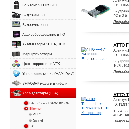
Артикул:
Веб-камеры OBSBOT
ID:
FFRM
Внутренн
Видеокамеры
PCIe 3.0.
Подробн
Видеомикшеры
Аудиооборудование и ПО
Анализаторы SDI, IP, HDR
ATTO F
Артикул:
Маршрутизаторы
ID:
FFRM-
Внутренн
Цветокоррекция и VFX
10/25/40/
Подробн
Управление медиа (MAM, DAM)
SFP/QSFP модули и кабели
Хост-адаптеры (HBA)
ATTO T
Артикул:
Fibre Channel 64/32/16/8Gb
ID:
TLN3-
Ethernet
Внешний 
ATTO
40Gb Thun
Sonnet
Подробн
SAS