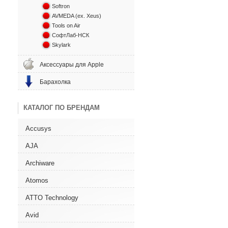
Softron
AVMEDA (ex. Xeus)
Tools on Air
СофтЛаб-НСК
Skylark
Аксессуары для Apple
Барахолка
КАТАЛОГ ПО БРЕНДАМ
Accusys
AJA
Archiware
Atomos
ATTO Technology
Avid