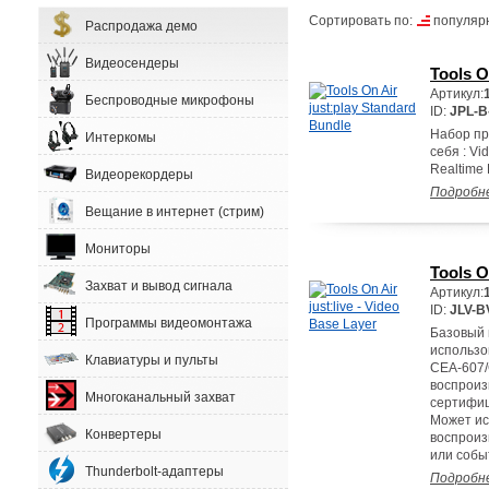
Сортировать по:
популяр
Распродажа демо
Видеосендеры
Tools O
Артикул:
Беспроводные микрофоны
ID:
JPL-B
Набор пр
Интеркомы
себя : Vi
Realtime F
Видеорекордеры
Подробн
Вещание в интернет (стрим)
Мониторы
Tools O
Захват и вывод сигнала
Артикул:
ID:
JLV-B
Программы видеомонтажа
Базовый п
использо
Клавиатуры и пульты
CEA-607/
воспроиз
Многоканальный захват
сертифиц
Может ис
Конвертеры
воспроиз
или собы
Thunderbolt-адаптеры
Подробн