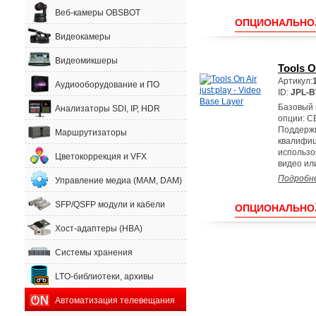
Веб-камеры OBSBOT
ОПЦИОНАЛЬНО
Видеокамеры
Видеомикшеры
Tools O
Артикул:
Аудиооборудование и ПО
ID:
JPL-B
Базовый 
Анализаторы SDI, IP, HDR
опции: C
Поддержи
Маршрутизаторы
квалифиц
использо
Цветокоррекция и VFX
видео или
Подробн
Управление медиа (MAM, DAM)
SFP/QSFP модули и кабели
ОПЦИОНАЛЬНО
Хост-адаптеры (HBA)
Системы хранения
LTO-библиотеки, архивы
Автоматизация телевещания