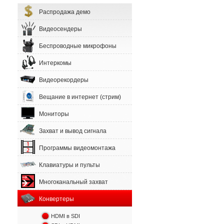
Распродажа демо
Видеосендеры
Беспроводные микрофоны
Интеркомы
Видеорекордеры
Вещание в интернет (стрим)
Мониторы
Захват и вывод сигнала
Программы видеомонтажа
Клавиатуры и пульты
Многоканальный захват
Конвертеры
HDMI в SDI