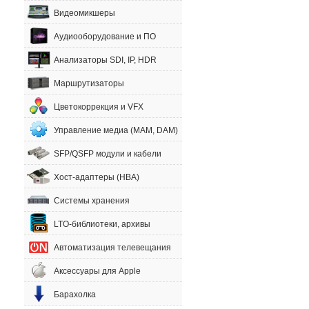
Видеомикшеры
Аудиооборудование и ПО
Анализаторы SDI, IP, HDR
Маршрутизаторы
Цветокоррекция и VFX
Управление медиа (MAM, DAM)
SFP/QSFP модули и кабели
Хост-адаптеры (HBA)
Системы хранения
LTO-библиотеки, архивы
Автоматизация телевещания
Аксессуары для Apple
Барахолка