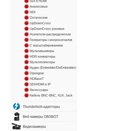
SDI в HDMI
Аналоговые
NDI
Оптические
UpDownCross
UpDownCross рэковые
Усилители-распределители
Генераторы синхросигналов
С масштабированием
Мультивьюверы
HDR конвертеры
Мультиплексоры
Аудио (Embedder/DeEmbedder)
Opengear
HDBaseT
SDI/HDMI в IP
Аксессуары
Кабель BNC-BNC, XLR, Jack
Thunderbolt-адаптеры
Веб-камеры OBSBOT
Видеокамеры