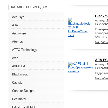
КАТАЛОГ ПО БРЕНДАМ
Blackm
Accusys
Артикул:
ID:
CONV
AJA
Конверте
Archiware
преобраз
SMPTE-21
Atomos
Подробн
ATTO Technology
Avid
AJA FS
Артикул:
AVMEDA
ID:
FS-MI
Кадровый
Blackmagic
Подробн
Cavision
Contour Design
Decimator
EAGLES HERO