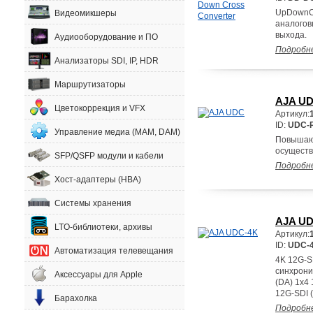
UpDownCr
Видеомикшеры
аналогов
выхода.
Аудиооборудование и ПО
Подробн
Анализаторы SDI, IP, HDR
Маршрутизаторы
AJA U
Цветокоррекция и VFX
Артикул:
ID:
UDC-
Управление медиа (MAM, DAM)
Повышаю
осуществ
SFP/QSFP модули и кабели
Подробн
Хост-адаптеры (HBA)
Системы хранения
AJA UD
LTO-библиотеки, архивы
Артикул:
ID:
UDC-
Автоматизация телевещания
4K 12G-S
синхрони
Аксессуары для Apple
(DA) 1x4 
12G-SDI (
Барахолка
Подробн