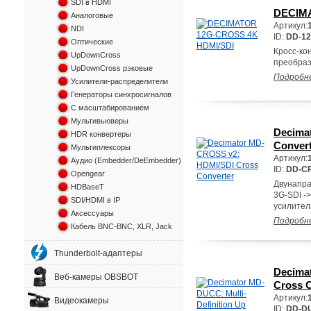
SDI в HDMI
DECIMA
Аналоговые
Артикул:
NDI
ID:
DD-1
Оптические
Кросс-ко
UpDownCross
преобраз
UpDownCross рэковые
Подробн
Усилители-распределители
Генераторы синхросигналов
С масштабированием
Мультивьюверы
Decima
HDR конвертеры
Conver
Мультиплексоры
Артикул:
Аудио (Embedder/DeEmbedder)
ID:
DD-C
Opengear
Двунапра
HDBaseT
3G-SDI -
SDI/HDMI в IP
усилител
Аксессуары
Подробн
Кабель BNC-BNC, XLR, Jack
Thunderbolt-адаптеры
Decima
Веб-камеры OBSBOT
Cross 
Артикул:
Видеокамеры
ID:
DD-D