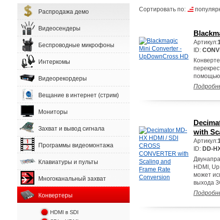
Сортировать по:
популяр
Распродажа демо
Видеосендеры
Blackm
Артикул:
Беспроводные микрофоны
ID:
CONV
Конверт
Интеркомы
перекрес
помощью 
Видеорекордеры
Подробн
Вещание в интернет (стрим)
Мониторы
Decima
Захват и вывод сигнала
with Sc
Артикул:
Программы видеомонтажа
ID:
DD-H
Двунапра
Клавиатуры и пульты
HDMI, Up
может ис
Многоканальный захват
выхода 3
Подробн
Конвертеры
HDMI в SDI