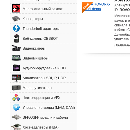
Артикул:
Многоканальный захват
ID:
ROVO
Миниконв
Конвертеры
камер и 
сигнала,
Thunderbolt-адаптеры
кабелю C
Демообра
Веб-камеры OBSBOT
упаковка.
Подробн
Видеокамеры
Видеомикшеры
Аудиооборудование и ПО
Анализаторы SDI, IP, HDR
Маршрутизаторы
Цветокоррекция и VFX
Управление медиа (MAM, DAM)
SFP/QSFP модули и кабели
Хост-адаптеры (HBA)