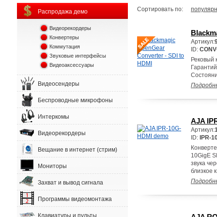
Сортировать по:
популярн
Распродажа демо
Видеорекордеры
Blackma
Конвертеры
Артикул:
Коммутация
ID:
CONV
Звуковые интерфейсы
Рековый 
Видеоаксессуары
Гарантий
Состояни
Видеосендеры
Подробн
Беспроводные микрофоны
Интеркомы
AJA IP
Артикул:
Видеорекордеры
ID:
IPR-1
Конверте
Вещание в интернет (стрим)
10GigE S
звука че
Мониторы
близкое к
Подробн
Захват и вывод сигнала
Программы видеомонтажа
Клавиатуры и пульты
AJA R