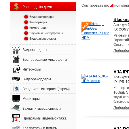
Сортировать по:
популяр
Распродажа демо
Видеорекордеры
Blackma
Конвертеры
Артикул:
Коммутация
ID:
CONV
Звуковые интерфейсы
Рековый 
Видеоаксессуары
Гарантий
Состояни
Видеосендеры
Подробн
Беспроводные микрофоны
Интеркомы
AJA IP
Артикул:
Видеорекордеры
ID:
IPR-1
Конверте
Вещание в интернет (стрим)
10GigE S
звука че
Мониторы
близкое к
Подробн
Захват и вывод сигнала
Программы видеомонтажа
Клавиатуры и пульты
AJA R