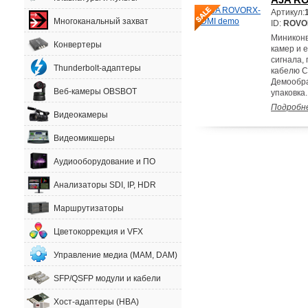
Артикул:
Многоканальный захват
ID:
ROVO
Миниконв
Конвертеры
камер и 
сигнала,
Thunderbolt-адаптеры
кабелю C
Демообра
Веб-камеры OBSBOT
упаковка.
Подробн
Видеокамеры
Видеомикшеры
Аудиооборудование и ПО
Анализаторы SDI, IP, HDR
Маршрутизаторы
Цветокоррекция и VFX
Управление медиа (MAM, DAM)
SFP/QSFP модули и кабели
Хост-адаптеры (HBA)