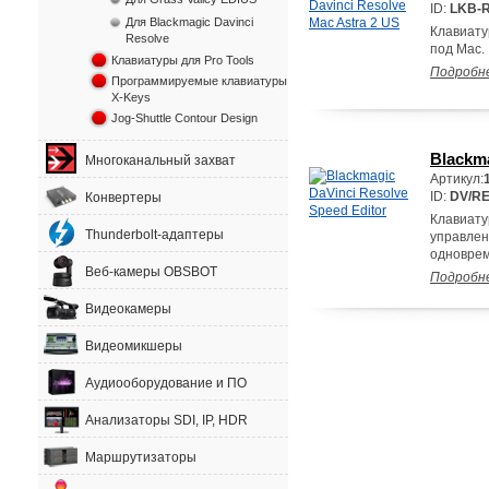
ID:
LKB-
Для Blackmagic Davinci
Клавиату
Resolve
под Mac.
Клавиатуры для Pro Tools
Подробн
Программируемые клавиатуры
X-Keys
Jog-Shuttle Contour Design
Blackma
Многоканальный захват
Артикул:
ID:
DV/R
Конвертеры
Клавиату
Thunderbolt-адаптеры
управлен
одноврем
Веб-камеры OBSBOT
Подробн
Видеокамеры
Видеомикшеры
Аудиооборудование и ПО
Анализаторы SDI, IP, HDR
Маршрутизаторы