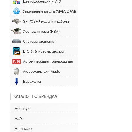
Цветокоррекция и VFX
Управление медиа (MAM, DAM)
SFP/QSFP модули и кабели
Хост-адаптеры (HBA)
Системы хранения
LTO-библиотеки, архивы
Автоматизация телевещания
Аксессуары для Apple
Барахолка
КАТАЛОГ ПО БРЕНДАМ
Accusys
AJA
Archiware