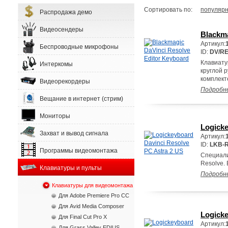
Сортировать по:
популярн
Распродажа демо
Видеосендеры
Blackma
Артикул:
Беспроводные микрофоны
ID:
DV/R
Клавиату
Интеркомы
круглой 
комплекте
Видеорекордеры
Подробн
Вещание в интернет (стрим)
Мониторы
Logicke
Захват и вывод сигнала
Артикул:
ID:
LKB-
Программы видеомонтажа
Специали
Resolve.
Клавиатуры и пульты
Подробн
Клавиатуры для видеомонтажа
Для Adobe Premiere Pro CC
Для Avid Media Composer
Logicke
Для Final Cut Pro X
Артикул:
Для Grass Valley EDIUS