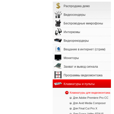
Распродажа демо
Видеосендеры
Беспроводные микрофоны
Интеркомы
Видеорекордеры
Вещание в интернет (стрим)
Мониторы
Захват и вывод сигнала
Программы видеомонтажа
Клавиатуры и пульты
Клавиатуры для видеомонтажа
Для Adobe Premiere Pro CC
Для Avid Media Composer
Для Final Cut Pro X
Для Grass Valley EDIUS