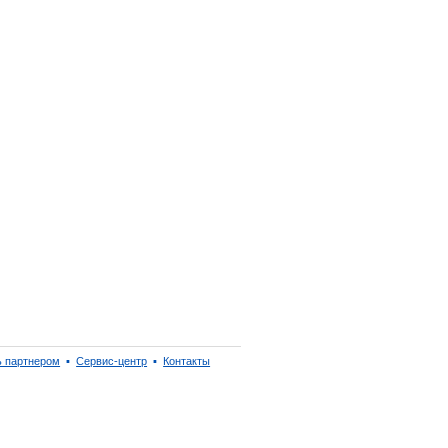
ь партнером
▪
Сервис-центр
▪
Контакты