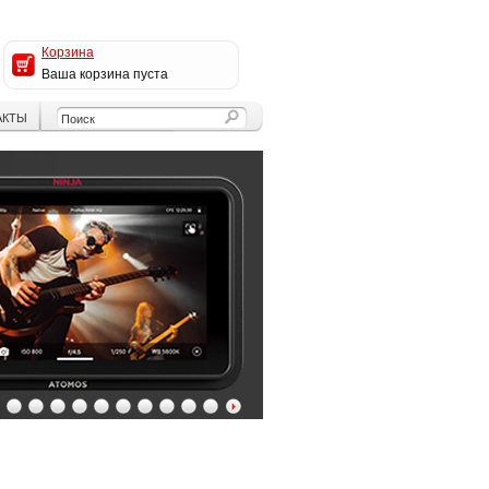
Корзина
Ваша корзина пуста
АКТЫ
4
5
6
7
8
9
10
11
12
13