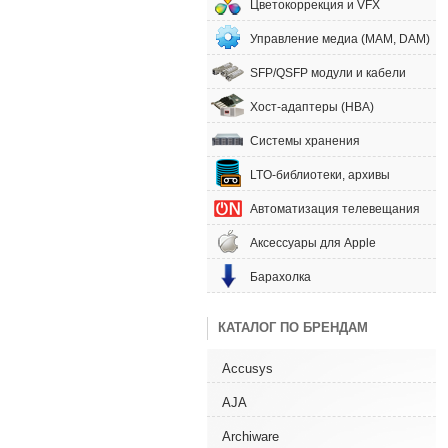
Цветокоррекция и VFX
Управление медиа (MAM, DAM)
SFP/QSFP модули и кабели
Хост-адаптеры (HBA)
Системы хранения
LTO-библиотеки, архивы
Автоматизация телевещания
Аксессуары для Apple
Барахолка
КАТАЛОГ ПО БРЕНДАМ
Accusys
AJA
Archiware