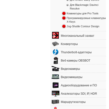
Для Blackmagic Davinci
Resolve
Клавиатуры для Pro Tools
Программируемые клавиатуры
X-Keys
Jog-Shuttle Contour Design
Многоканальный захват
Конвертеры
Thunderbolt-адаптеры
Веб-камеры OBSBOT
Видеокамеры
Видеомикшеры
Аудиооборудование и ПО
Анализаторы SDI, IP, HDR
Маршрутизаторы