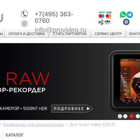
+7(495) 363-
0760
info@provideo.ru
СЫ
ОПЛАТА И ДОСТАВКА
СТАТЬ ПАРТНЕРОМ
СЕРВИС-ЦЕНТР
КОНТ
1
2
3
>
Клавиатуры для видеомонтажа
>
Для Grass Valley EDIUS
КАТАЛОГ